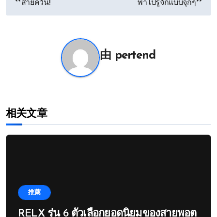
สายควัน!
พาไปรู้จักแบบจุกๆ
章
导
航
由
pertend
相关文章
推薦
RELX รุ่น 6 ตัวเลือกยอดนิยมของสายพอต