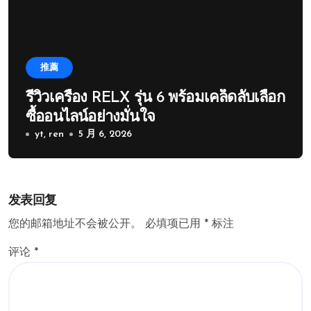
推薦
รีวิวเครื่อง RELX รุ่น 6 พร้อมเคล็ดลับเลือก
ซื้ออนไลน์อย่างมั่นใจ
yt, ren
5 月 6, 2026
发表回复
您的邮箱地址不会被公开。
必填项已用
*
标注
评论
*