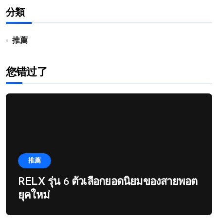
分類
推薦
您错过了
推薦
RELX รุ่น 6 ตัวเลือกยอดนิยมของสายพอต
ยุคใหม่