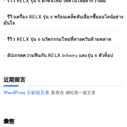
รีวิว RELX รุ่น 6 ดีไซน์ใหม่ เทคโนโลยีล้ำกว่าเดิม
รีวิวเครื่อง RELX รุ่น 6 พร้อมเคล็ดลับเลือกซื้ออนไลน์อย่าง
มั่นใจ
รีวิว RELX รุ่น 6 นวัตกรรมใหม่ที่สายควันห้ามพลาด
อัปเกรดความฟินกับ RELX Infinity และรุ่น 6 ตัวท็อป
近期留言
WordPress 示範留言者
发表在
網站第一篇文章
彙整