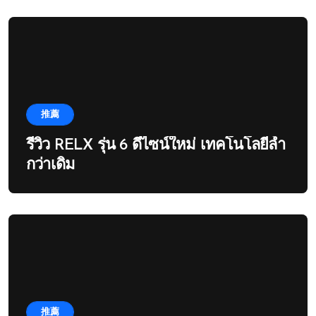
推薦
รีวิว RELX รุ่น 6 ดีไซน์ใหม่ เทคโนโลยีล้ำ
กว่าเดิม
推薦