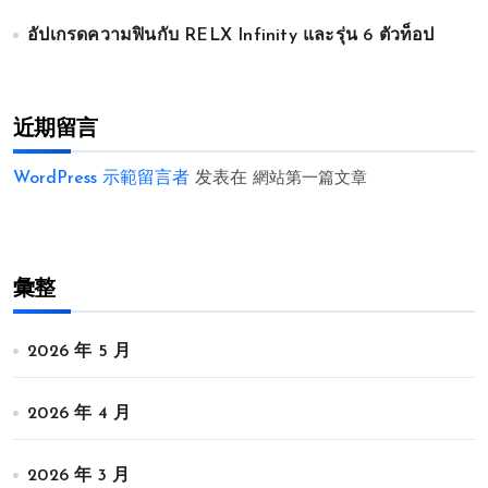
อัปเกรดความฟินกับ RELX Infinity และรุ่น 6 ตัวท็อป
近期留言
WordPress 示範留言者
发表在
網站第一篇文章
彙整
2026 年 5 月
2026 年 4 月
2026 年 3 月