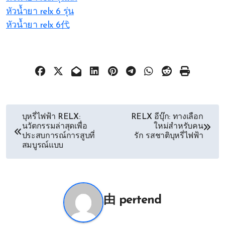
หัวน้ำยา relx 6 รุ่น
หัวน้ำยา relx 6代
文
บุหรี่ไฟฟ้า RELX:
RELX อีบุ๊ก: ทางเลือก
นวัตกรรมล่าสุดเพื่อ
ใหม่สำหรับคน
章
ประสบการณ์การสูบที่
รัก รสชาติบุหรี่ไฟฟ้า
สมบูรณ์แบบ
导
航
由
pertend