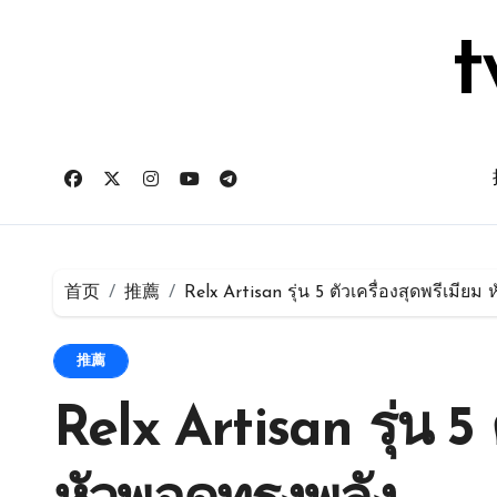
跳
转
t
到
内
容
首页
推薦
Relx Artisan รุ่น 5 ตัวเครื่องสุดพรีเมีย
推薦
Relx Artisan รุ่น 5 