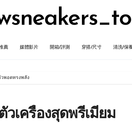
wsneakers_t
推薦
媒體影片
開箱/評測
穿搭/尺寸
清洗/保
ม หัวพอดทรงพลัง
ตัวเครื่องสุดพรีเมียม