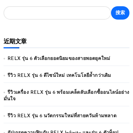
搜索
近期文章
RELX รุ่น 6 ตัวเลือกยอดนิยมของสายพอตยุคใหม่
รีวิว RELX รุ่น 6 ดีไซน์ใหม่ เทคโนโลยีล้ำกว่าเดิม
รีวิวเครื่อง RELX รุ่น 6 พร้อมเคล็ดลับเลือกซื้ออนไลน์อย่าง
มั่นใจ
รีวิว RELX รุ่น 6 นวัตกรรมใหม่ที่สายควันห้ามพลาด