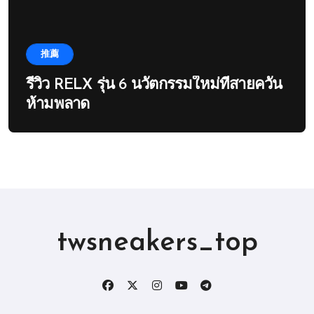
推薦
รีวิว RELX รุ่น 6 นวัตกรรมใหม่ที่สายควัน
ห้ามพลาด
twsneakers_top