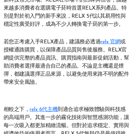
新科技領先市場。RELX在市場中的口碑與信譽，讓越
來越多消費者在選購電子菸時首選RELX系列產品。特
別是對於初入門的新手來說，RELX 5代以其易用性與
穩定性廣受好評，成為不少人轉換電子菸的第一步。
若您正考慮入手RELX產品，建議務必透過
relx 官網
或
授權通路購買，以保障產品品質與售後服務。RELX官
網提供完整的產品資訊、購買指南與最新促銷活動，幫
助消費者選擇最適合自己的產品。不論是主機還是煙
彈，都建議選擇正品來源，以避免使用來路不明的配件
帶來安全風險。
相較之下，
relx 6代主機
則適合追求極致體驗與科技感
的高端用戶。其進一步的霧化技術與智慧感測功能，讓
每一次吸入都更加精緻流暢。但對於追求穩定、實用與
經濟效益的使用者而言，RELX 5代無疑仍是最值得推