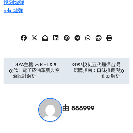
悅刻煙彈
relx 煙彈
文
DIYA主機 vs RELX 5
2025悅刻五代煙彈台灣
代：電子菸油革新與空
選購指南：口味推薦與
章
倉設計解析
創新解析
导
航
由
888999