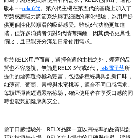
而為了滿足更高階使用者的需求，RELX也推出了進化
版本——
relx 6代
。第六代主機在第五代的基礎上加入了
智慧感應吸力調節系統與更細緻的霧化體驗，為用戶提
供更個性化與順滑的吸菸感受。雖然6代功能更加進
階，但許多消費者仍對5代情有獨鍾，因其價格更具性
價比，且已能充分滿足日常使用需求。
對於RELX用戶而言，選擇合適的主機之外，煙彈的品
質也不容忽視。無論是RELX 5代或6代，
relx電子菸
所
提供的煙彈選擇極為豐富，包括多種經典與創新口味，
如薄荷、葡萄、青檸與水蜜桃等，適合不同口感需求。
每顆煙彈皆經過嚴格檢驗，確保使用者在享受口感的同
時也能兼顧健康與安全。
除了口感體驗外，RELX品牌一直以高標準的品質與創