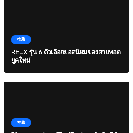
推薦
RELX รุ่น 6 ตัวเลือกยอดนิยมของสายพอต
ยุคใหม่
推薦