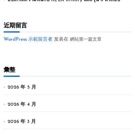
อัปเกรดความฟินกับ RELX Infinity และรุ่น 6 ตัวท็อป
近期留言
WordPress 示範留言者
发表在
網站第一篇文章
彙整
2026 年 5 月
2026 年 4 月
2026 年 3 月