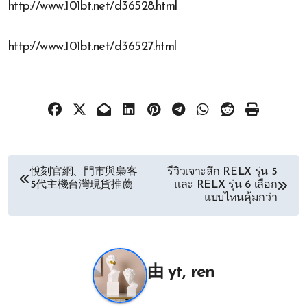
http://www.101bt.net/d36528.html
http://www.101bt.net/d36527.html
文
悅刻官網、門市與梟客
รีวิวเจาะลึก RELX รุ่น 5
5代主機台灣現貨推薦
และ RELX รุ่น 6 เลือก
章
แบบไหนคุ้มกว่า
导
航
由
yt, ren