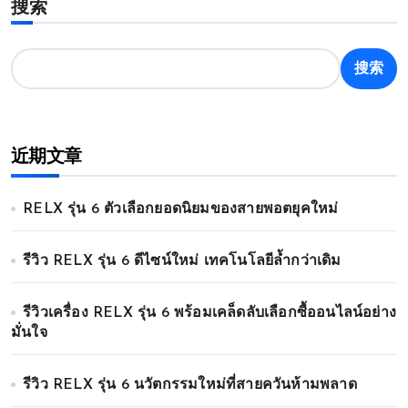
搜索
搜索
近期文章
RELX รุ่น 6 ตัวเลือกยอดนิยมของสายพอตยุคใหม่
รีวิว RELX รุ่น 6 ดีไซน์ใหม่ เทคโนโลยีล้ำกว่าเดิม
รีวิวเครื่อง RELX รุ่น 6 พร้อมเคล็ดลับเลือกซื้ออนไลน์อย่าง
มั่นใจ
รีวิว RELX รุ่น 6 นวัตกรรมใหม่ที่สายควันห้ามพลาด