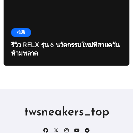
推薦
รีวิว RELX รุ่น 6 นวัตกรรมใหม่ที่สายควัน
ห้ามพลาด
twsneakers_top