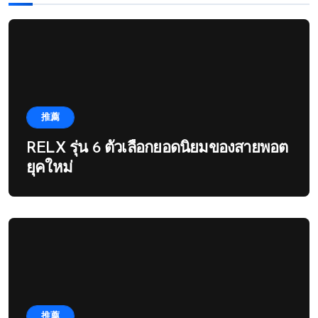
推薦
RELX รุ่น 6 ตัวเลือกยอดนิยมของสายพอต
ยุคใหม่
推薦