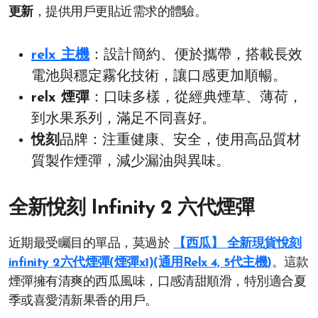
更新
，提供用戶更貼近需求的體驗。
relx 主機
：設計簡約、便於攜帶，搭載長效
電池與穩定霧化技術，讓口感更加順暢。
relx 煙彈
：口味多樣，從經典煙草、薄荷，
到水果系列，滿足不同喜好。
悅刻
品牌：注重健康、安全，使用高品質材
質製作煙彈，減少漏油與異味。
全新悅刻 Infinity 2 六代煙彈
近期最受矚目的單品，莫過於
【西瓜】 全新現貨悅刻
infinity 2六代煙彈(煙彈x1)(通用Relx 4, 5代主機)
。這款
煙彈擁有清爽的西瓜風味，口感清甜順滑，特別適合夏
季或喜愛清新果香的用戶。