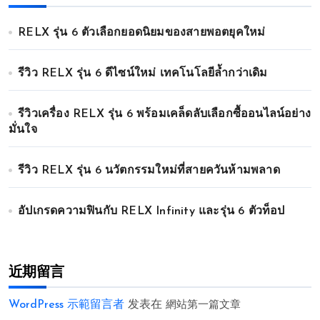
RELX รุ่น 6 ตัวเลือกยอดนิยมของสายพอตยุคใหม่
รีวิว RELX รุ่น 6 ดีไซน์ใหม่ เทคโนโลยีล้ำกว่าเดิม
รีวิวเครื่อง RELX รุ่น 6 พร้อมเคล็ดลับเลือกซื้ออนไลน์อย่าง
มั่นใจ
รีวิว RELX รุ่น 6 นวัตกรรมใหม่ที่สายควันห้ามพลาด
อัปเกรดความฟินกับ RELX Infinity และรุ่น 6 ตัวท็อป
近期留言
WordPress 示範留言者
发表在
網站第一篇文章