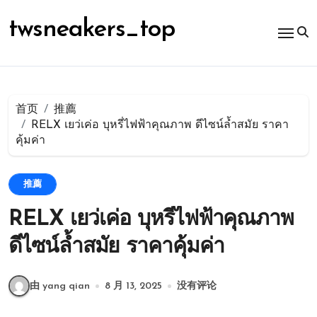
跳
转
twsneakers_top
到
内
容
首页
推薦
RELX เยว่เค่อ บุหรี่ไฟฟ้าคุณภาพ ดีไซน์ล้ำสมัย ราคา
คุ้มค่า
推薦
RELX เยว่เค่อ บุหรี่ไฟฟ้าคุณภาพ
ดีไซน์ล้ำสมัย ราคาคุ้มค่า
由 yang qian
8 月 13, 2025
没有评论