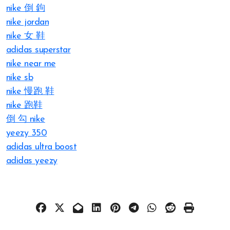
nike 倒 鉤
nike jordan
nike 女 鞋
adidas superstar
nike near me
nike sb
nike 慢跑 鞋
nike 跑鞋
倒 勾 nike
yeezy 350
adidas ultra boost
adidas yeezy