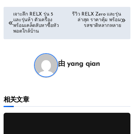
文
เจาะลึก RELX รุ่น 5
รีวิว RELX Zero และรุ่น
และรุ่นห้า ตัวเครื่อง
ล่าสุด ราคาคุ้ม พร้อม
章
พร้อมเคล็ดลับหาซื้อหัว
รสชาติหลากหลาย
พอตใกล้บ้าน
导
航
由
yang qian
相关文章