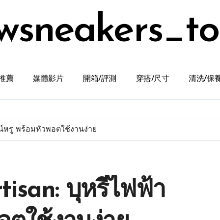
wsneakers_t
推薦
媒體影片
開箱/評測
穿搭/尺寸
清洗/保
ซน์หรู พร้อมหัวพอตใช้งานง่าย
isan: บุหรี่ไฟฟ้า