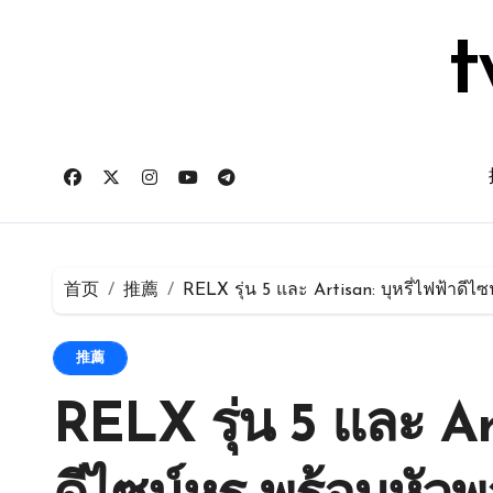
跳
转
t
到
内
容
首页
推薦
RELX รุ่น 5 และ Artisan: บุหรี่ไฟฟ้าดีไ
推薦
RELX รุ่น 5 และ Art