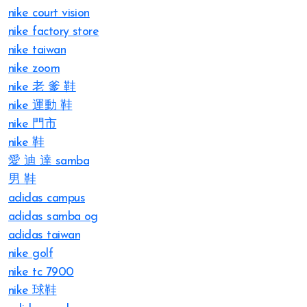
nike court vision
nike factory store
nike taiwan
nike zoom
nike 老 爹 鞋
nike 運動 鞋
nike 門市
nike 鞋
愛 迪 達 samba
男 鞋
adidas campus
adidas samba og
adidas taiwan
nike golf
nike tc 7900
nike 球鞋