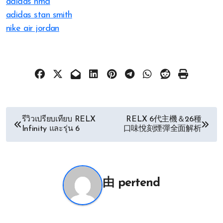
adidas nmd
adidas stan smith
nike air jordan
文
รีวิวเปรียบเทียบ RELX
RELX 6代主機＆26種
Infinity และรุ่น 6
口味悅刻煙彈全面解析
章
导
航
由
pertend