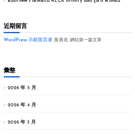
อัปเกรดความฟินกับ RELX Infinity และรุ่น 6 ตัวท็อป
近期留言
WordPress 示範留言者
发表在
網站第一篇文章
彙整
2026 年 5 月
2026 年 4 月
2026 年 3 月