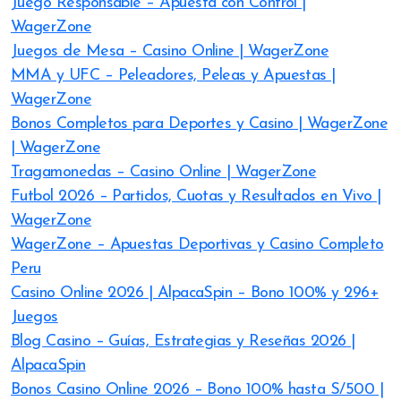
Juego Responsable – Apuesta con Control |
WagerZone
Juegos de Mesa – Casino Online | WagerZone
MMA y UFC – Peleadores, Peleas y Apuestas |
WagerZone
Bonos Completos para Deportes y Casino | WagerZone
| WagerZone
Tragamonedas – Casino Online | WagerZone
Futbol 2026 – Partidos, Cuotas y Resultados en Vivo |
WagerZone
WagerZone – Apuestas Deportivas y Casino Completo
Peru
Casino Online 2026 | AlpacaSpin – Bono 100% y 296+
Juegos
Blog Casino – Guías, Estrategias y Reseñas 2026 |
AlpacaSpin
Bonos Casino Online 2026 – Bono 100% hasta S/500 |