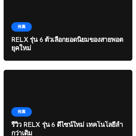
推薦
RELX รุ่น 6 ตัวเลือกยอดนิยมของสายพอต
ยุคใหม่
推薦
รีวิว RELX รุ่น 6 ดีไซน์ใหม่ เทคโนโลยีล้ำ
กว่าเดิม