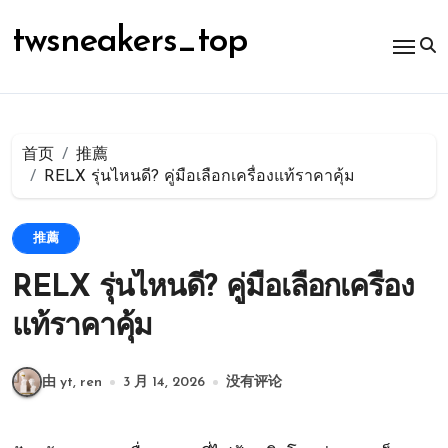
跳
转
twsneakers_top
到
内
容
首页
推薦
RELX รุ่นไหนดี? คู่มือเลือกเครื่องแท้ราคาคุ้ม
推薦
RELX รุ่นไหนดี? คู่มือเลือกเครื่อง
แท้ราคาคุ้ม
由 yt, ren
3 月 14, 2026
没有评论