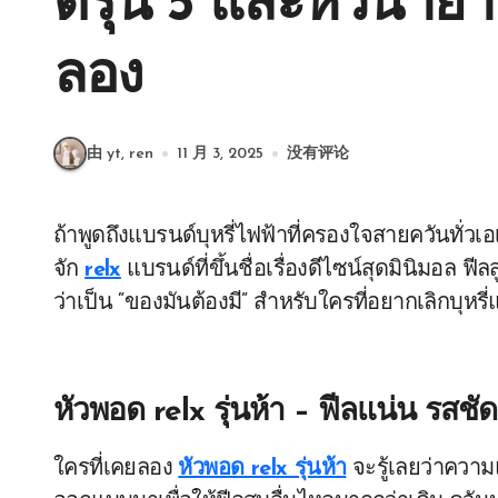
ดรุ่น 5 และหัวน้ำยาร
ลอง
由 yt, ren
11 月 3, 2025
没有评论
ถ้าพูดถึงแบรนด์บุหรี่ไฟฟ้าที่ครองใจสายควันทั่วเอเชียและทั่วโลกในตอนนี้ คงไม่มีใครไม่รู้
จัก
relx
แบรนด์ที่ขึ้นชื่อเรื่องดีไซน์สุดมินิมอล ฟี
ว่าเป็น “ของมันต้องมี” สำหรับใครที่อยากเลิกบุหร
หัวพอด relx รุ่นห้า – ฟีลแน่น รสช
ใครที่เคยลอง
หัวพอด relx รุ่นห้า
จะรู้เลยว่าความแต