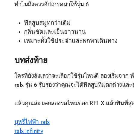
ทำไมถึงควรอัปเกรดมาใช้รุ่น 6
ฟีลสูบสมูทกว่าเดิม
กลิ่นชัดและเย็นยาวนาน
เหมาะทั้งใช้ประจำและพกพาเดินทาง
บทส่งท้าย
ใครที่ยังลังเลว่าจะเลือกใช้รุ่นไหนดี ลองเริ่มจาก ห
relx รุ่น 6 รับรองว่าคุณจะได้ฟีลสูบที่แตกต่างแ
แล้วคุณล่ะ เคยลองรสไหนของ RELX แล้วฟินที่สุ
บุหรี่ไฟฟ้า relx
relx infinity