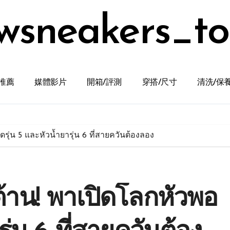
wsneakers_t
推薦
媒體影片
開箱/評測
穿搭/尺寸
清洗/保
อดรุ่น 5 และหัวน้ำยารุ่น 6 ที่สายควันต้องลอง
ินต้าน! พาเปิดโลกหัวพอ