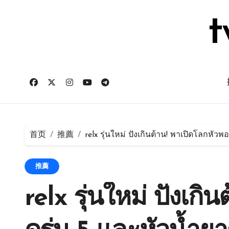
跳
转
t
到
内
容
首页
推薦
relx รุ่นใหม่ ปังเกินต้าน! พาเปิดโลกหัวพ
推薦
relx รุ่นใหม่ ปังเก