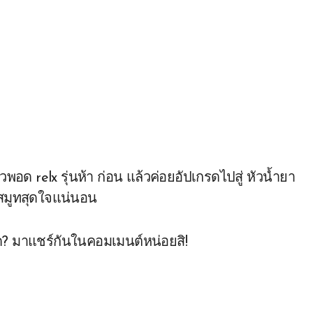
ัวพอด relx รุ่นห้า ก่อน แล้วค่อยอัปเกรดไปสู่ หัวน้ำยา
ละสมูทสุดใจแน่นอน
ด? มาแชร์กันในคอมเมนต์หน่อยสิ!