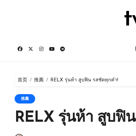
跳
转
t
到
内
容
首页
推薦
RELX รุ่นห้า สูบฟิน รสชัดทุกคำ!
推薦
RELX รุ่นห้า สูบฟิ