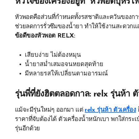
หัวใจของเครื่องอยู่ที่ “
หัวพอตบุหรี่ไ
หัวพอตคือส่วนที่กำหนดทั้งรสชาติและควันของก
ช่วยลดการรั่วซึมของน้ำยา ทำให้ใช้งานสะดวกและส
ข้อดีของหัวพอต RELX:
เสียบง่าย ไม่ต้องหมุน
น้ำยาสม่ำเสมอจนหยดสุดท้าย
มีหลายรสให้เปลี่ยนตามอารมณ์
รุ่นพี่ที่ยังฮิตตลอดกาล:
relx รุ่นห้า ต
แม้จะมีรุ่นใหม่ๆ ออกมา แต่
relx รุ่นห้า ตัวเครื่อง
ก
ราคาที่จับต้องได้ ตัวเครื่องน้ำหนักเบา พกใส่กระเ
รุ่นอีกด้วย