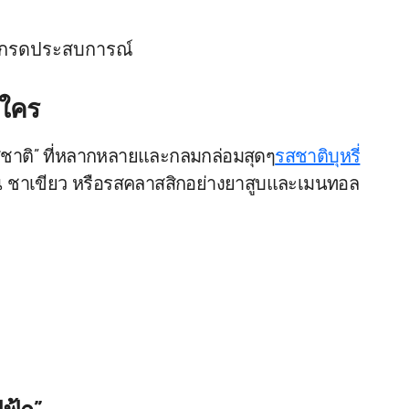
ัปเกรดประสบการณ์
นใคร
 “รสชาติ” ที่หลากหลายและกลมกล่อมสุดๆ
รสชาติบุหรี่
ุ่น ชาเขียว หรือรสคลาสสิกอย่างยาสูบและเมนทอล