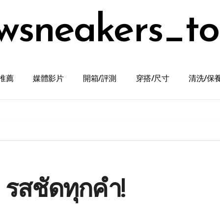
wsneakers_t
推薦
媒體影片
開箱/評測
穿搭/尺寸
清洗/保
น รสชัดทุกคำ!