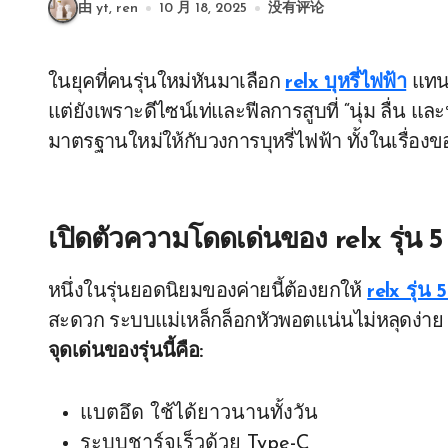
由 yt, ren
10 月 18, 2025
没有评论
ในยุคที่คนรุ่นใหม่หันมาเลือก
relx บุหรี่ไฟฟ้า
แทนบ
แต่ยังเพราะดีไซน์เท่และฟีลการสูบที่ “นุ่ม ลื่น 
มาตรฐานใหม่ให้กับวงการบุหรี่ไฟฟ้า ทั้งในเรื
เปิดตัวความโดดเด่นของ
relx รุ่น 5
หนึ่งในรุ่นยอดนิยมของค่ายนี้ต้องยกให้
relx รุ่น 5
สะดวก ระบบแม่เหล็กล็อกหัวพอตแน่นไม่หลุดง่าย
จุดเด่นของรุ่นนี้คือ:
แบตอึด ใช้ได้ยาวนานทั้งวัน
ระบบชาร์จเร็วด้วย Type-C