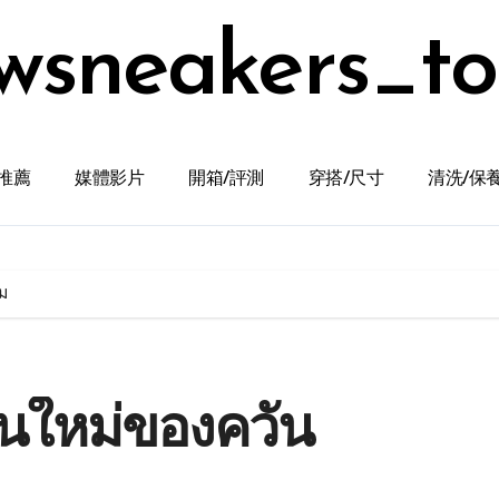
wsneakers_t
推薦
媒體影片
開箱/評測
穿搭/尺寸
清洗/保
ยม
านใหม่ของควัน