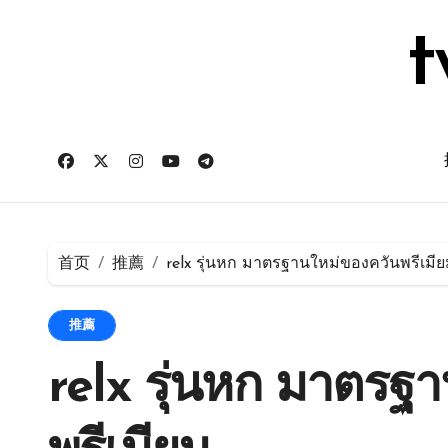
跳
转
t
到
内
容
首页
推薦
relx รุ่นหก มาตรฐานใหม่ของควันพรีเมี
推薦
relx รุ่นหก มาตรฐ