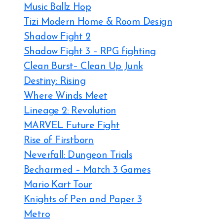
Music Ballz Hop
Tizi Modern Home & Room Design
Shadow Fight 2
Shadow Fight 3 – RPG fighting
Clean Burst– Clean Up Junk
Destiny: Rising
Where Winds Meet
Lineage 2: Revolution
MARVEL Future Fight
Rise of Firstborn
Neverfall: Dungeon Trials
Becharmed – Match 3 Games
Mario Kart Tour
Knights of Pen and Paper 3
Metro