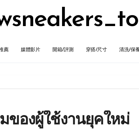
wsneakers_t
推薦
媒體影片
開箱/評測
穿搭/尺寸
清洗/保
มของผู้ใช้งานยุคใหม่