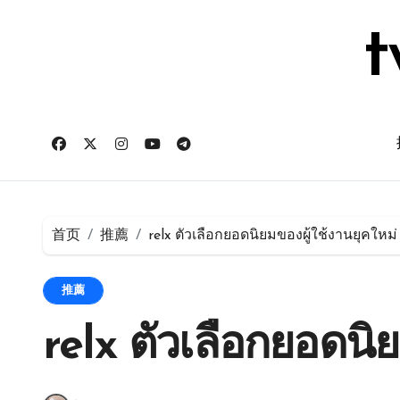
跳
转
t
到
内
容
首页
推薦
relx ตัวเลือกยอดนิยมของผู้ใช้งานยุคใหม่
推薦
relx ตัวเลือกยอดนิย