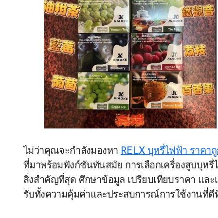
ไม่ว่าคุณจะกำลังมองหา
RELX บุหรี่ไฟฟ้า ราคาถู
ที่มาพร้อมฟังก์ชันทันสมัย การเลือกเครื่องสูบบุ
สิ่งสำคัญที่สุด ศึกษาข้อมูล เปรียบเทียบราคา และเ
รับทั้งความคุ้มค่าและประสบการณ์การใช้งานที่ดี