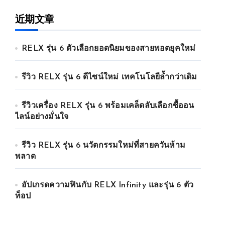
近期文章
RELX รุ่น 6 ตัวเลือกยอดนิยมของสายพอตยุคใหม่
รีวิว RELX รุ่น 6 ดีไซน์ใหม่ เทคโนโลยีล้ำกว่าเดิม
รีวิวเครื่อง RELX รุ่น 6 พร้อมเคล็ดลับเลือกซื้ออน
ไลน์อย่างมั่นใจ
รีวิว RELX รุ่น 6 นวัตกรรมใหม่ที่สายควันห้าม
พลาด
อัปเกรดความฟินกับ RELX Infinity และรุ่น 6 ตัว
ท็อป