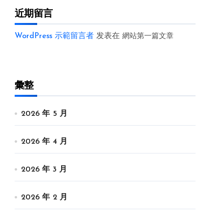
近期留言
WordPress 示範留言者
发表在
網站第一篇文章
彙整
2026 年 5 月
2026 年 4 月
2026 年 3 月
2026 年 2 月