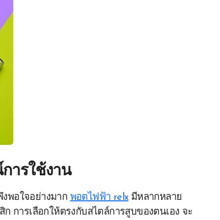
์การใช้งาน
พึงพอใจอย่างมาก
พอตไฟฟ้า relx
มีหลากหลาย
สสิก การเลือกให้ตรงกับสไตล์การสูบของตนเอง จะ