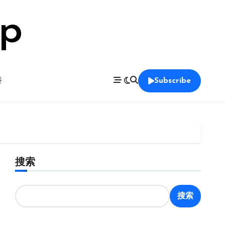
op
養
Subscribe
搜索
搜索