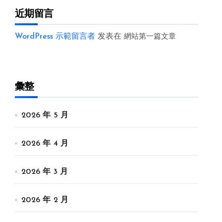
近期留言
WordPress 示範留言者
发表在
網站第一篇文章
彙整
2026 年 5 月
2026 年 4 月
2026 年 3 月
2026 年 2 月