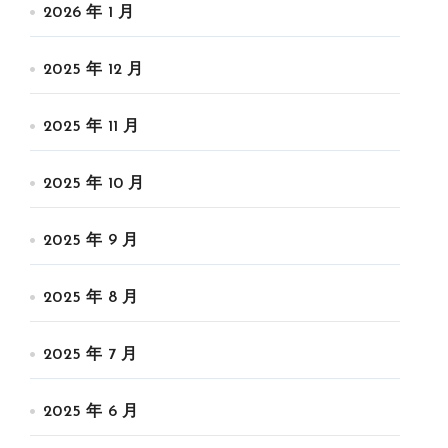
2026 年 1 月
2025 年 12 月
2025 年 11 月
2025 年 10 月
2025 年 9 月
2025 年 8 月
2025 年 7 月
2025 年 6 月