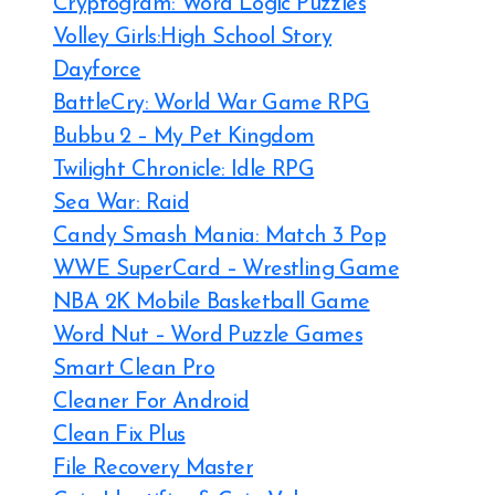
Cryptogram: Word Logic Puzzles
Volley Girls:High School Story
Dayforce
BattleCry: World War Game RPG
Bubbu 2 – My Pet Kingdom
Twilight Chronicle: Idle RPG
Sea War: Raid
Candy Smash Mania: Match 3 Pop
WWE SuperCard – Wrestling Game
NBA 2K Mobile Basketball Game
Word Nut – Word Puzzle Games
Smart Clean Pro
Cleaner For Android
Clean Fix Plus
File Recovery Master