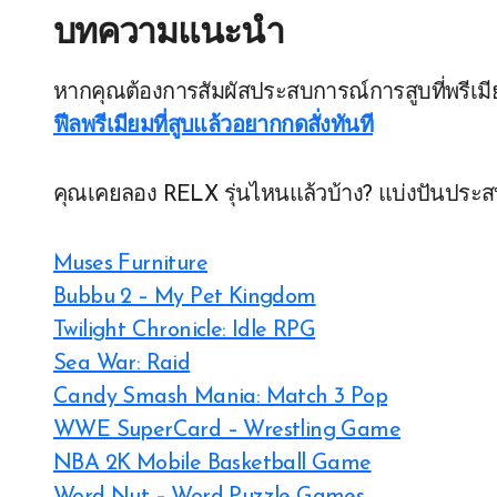
บทความแนะนำ
หากคุณต้องการสัมผัสประสบการณ์การสูบที่พรีเมีย
ฟีลพรีเมียมที่สูบแล้วอยากกดสั่งทันที
คุณเคยลอง RELX รุ่นไหนแล้วบ้าง? แบ่งปันประ
Muses Furniture
Bubbu 2 – My Pet Kingdom
Twilight Chronicle: Idle RPG
Sea War: Raid
Candy Smash Mania: Match 3 Pop
WWE SuperCard – Wrestling Game
NBA 2K Mobile Basketball Game