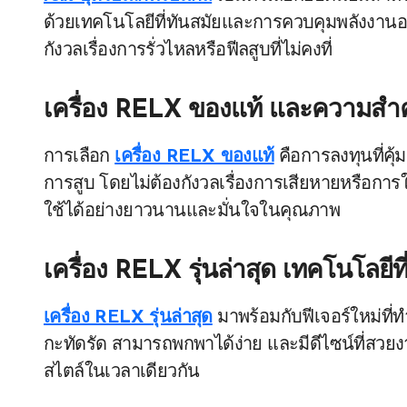
ด้วยเทคโนโลยีที่ทันสมัยและการควบคุมพลังงานอ
กังวลเรื่องการรั่วไหลหรือฟีลสูบที่ไม่คงที่
เครื่อง RELX ของแท้ และความสำ
การเลือก
เครื่อง RELX ของแท้
คือการลงทุนที่คุ้
การสูบ โดยไม่ต้องกังวลเรื่องการเสียหายหรือการ
ใช้ได้อย่างยาวนานและมั่นใจในคุณภาพ
เครื่อง RELX รุ่นล่าสุด เทคโนโลยีที
เครื่อง RELX รุ่นล่าสุด
มาพร้อมกับฟีเจอร์ใหม่ที่ท
กะทัดรัด สามารถพกพาได้ง่าย และมีดีไซน์ที่สว
สไตล์ในเวลาเดียวกัน