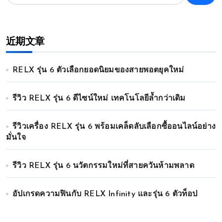
近期文章
RELX รุ่น 6 ตัวเลือกยอดนิยมของสายพอตยุคใหม่
รีวิว RELX รุ่น 6 ดีไซน์ใหม่ เทคโนโลยีล้ำกว่าเดิม
รีวิวเครื่อง RELX รุ่น 6 พร้อมเคล็ดลับเลือกซื้ออนไลน์อย่าง
มั่นใจ
รีวิว RELX รุ่น 6 นวัตกรรมใหม่ที่สายควันห้ามพลาด
อัปเกรดความฟินกับ RELX Infinity และรุ่น 6 ตัวท็อป