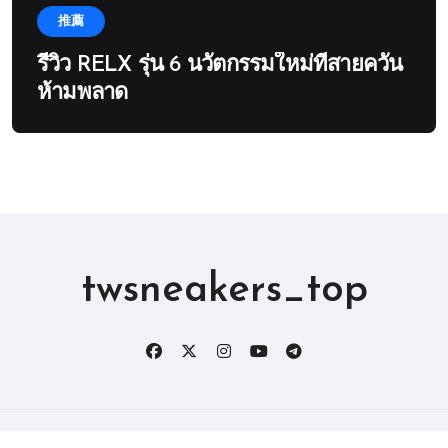
推薦
รีวิว RELX รุ่น 6 นวัตกรรมใหม่ที่สายควัน
ห้ามพลาด
twsneakers_top
版权所有2019。 保留所有权利。
|
BlogData
，由