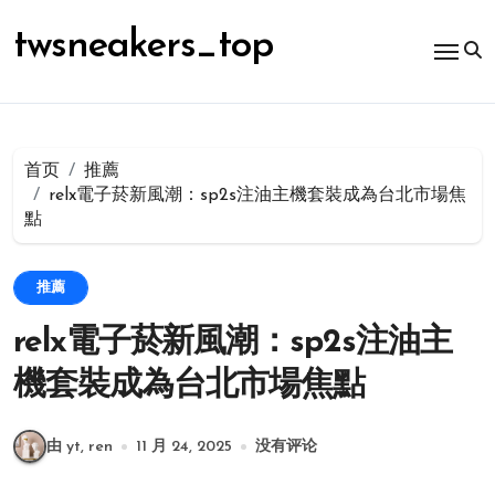
跳
转
twsneakers_top
到
内
容
首页
推薦
relx電子菸新風潮：sp2s注油主機套裝成為台北市場焦
點
推薦
relx電子菸新風潮：sp2s注油主
機套裝成為台北市場焦點
由 yt, ren
11 月 24, 2025
没有评论