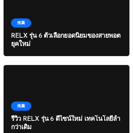
推薦
RELX รุ่น 6 ตัวเลือกยอดนิยมของสายพอต
ยุคใหม่
推薦
รีวิว RELX รุ่น 6 ดีไซน์ใหม่ เทคโนโลยีล้ำ
กว่าเดิม