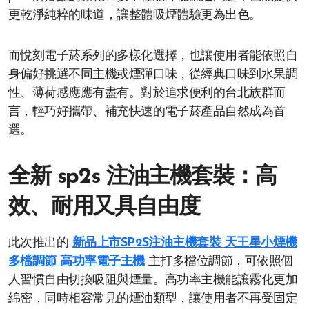
更乾淨純粹的味道，讓整體吸煙體驗更為出色。
而悅刻電子菸系列的多樣化選擇，也讓使用者能依照自
身偏好挑選不同主機或煙彈口味，從經典口味到水果調
性、薄荷感應應有盡有。對於追求便利的台北族群而
言，輕巧好攜帶、補充快速的電子菸產品自然成為首
選。
全新 sp2s 注油主機套裝：高
效、耐用又具自由度
此次推出的
新品上市SP2S注油主機套裝 天王星小煙機
多檔調節 高功率電子主機
主打多檔位調節，可依照個
人習慣自由切換吸阻與煙量。高功率主機能讓霧化更加
綿密，同時相容常見的煙油類型，讓使用者不再受固定