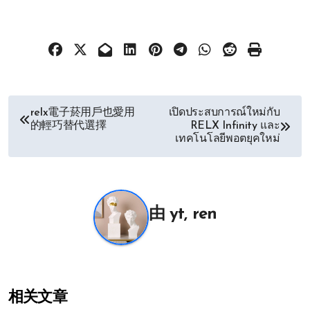
文
relx電子菸用戶也愛用
เปิดประสบการณ์ใหม่กับ
的輕巧替代選擇
RELX Infinity และ
章
เทคโนโลยีพอตยุคใหม่
导
航
由
yt, ren
相关文章