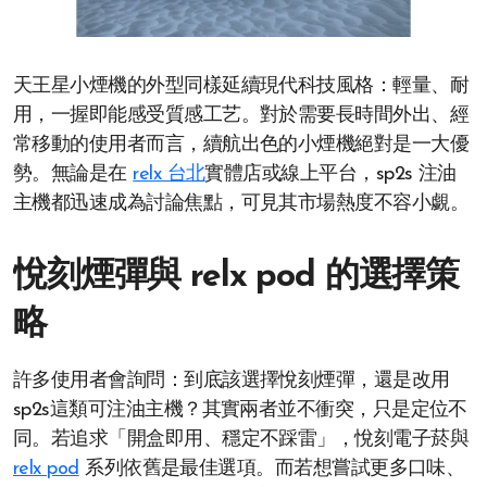
天王星小煙機的外型同樣延續現代科技風格：輕量、耐
用，一握即能感受質感工艺。對於需要長時間外出、經
常移動的使用者而言，續航出色的小煙機絕對是一大優
勢。無論是在
relx 台北
實體店或線上平台，sp2s 注油
主機都迅速成為討論焦點，可見其市場熱度不容小覷。
悅刻煙彈與 relx pod 的選擇策
略
許多使用者會詢問：到底該選擇悅刻煙彈，還是改用
sp2s這類可注油主機？其實兩者並不衝突，只是定位不
同。若追求「開盒即用、穩定不踩雷」，悅刻電子菸與
relx pod
系列依舊是最佳選項。而若想嘗試更多口味、