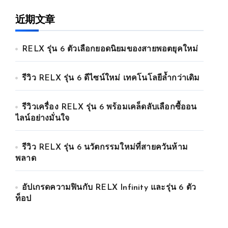
近期文章
RELX รุ่น 6 ตัวเลือกยอดนิยมของสายพอตยุคใหม่
รีวิว RELX รุ่น 6 ดีไซน์ใหม่ เทคโนโลยีล้ำกว่าเดิม
รีวิวเครื่อง RELX รุ่น 6 พร้อมเคล็ดลับเลือกซื้ออน
ไลน์อย่างมั่นใจ
รีวิว RELX รุ่น 6 นวัตกรรมใหม่ที่สายควันห้าม
พลาด
อัปเกรดความฟินกับ RELX Infinity และรุ่น 6 ตัว
ท็อป