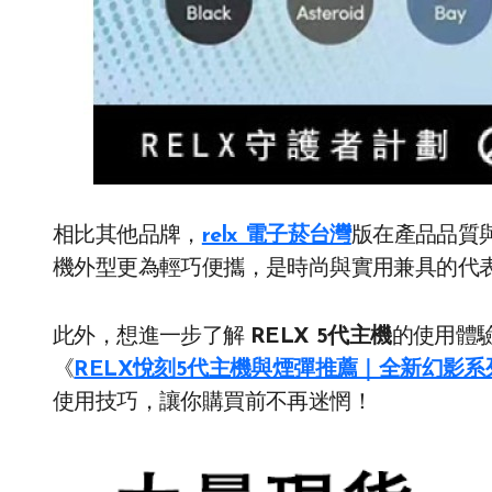
相比其他品牌，
relx 電子菸台灣
版在產品品質
機外型更為輕巧便攜，是時尚與實用兼具的代
此外，想進一步了解
RELX 5代主機
的使用體
《
RELX悅刻5代主機與煙彈推薦｜全新幻影系
使用技巧，讓你購買前不再迷惘！