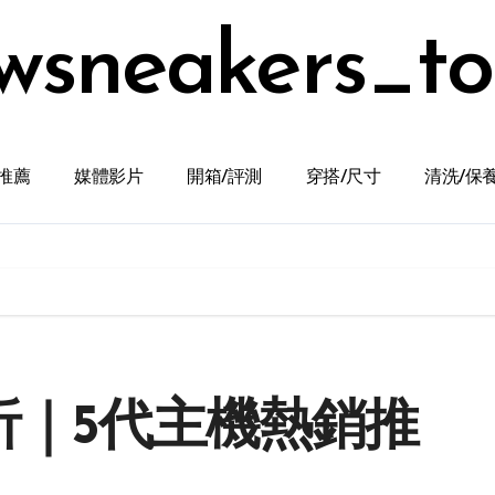
wsneakers_t
推薦
媒體影片
開箱/評測
穿搭/尺寸
清洗/保
析｜5代主機熱銷推