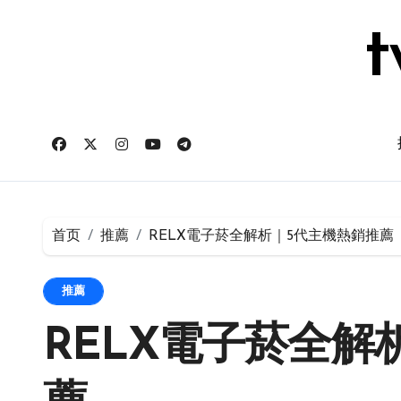
跳
转
t
到
内
容
首页
推薦
RELX電子菸全解析｜5代主機熱銷推薦
推薦
RELX電子菸全解