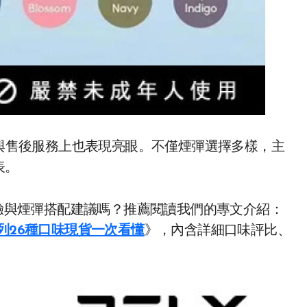
與售後服務上也表現亮眼。不僅煙彈選擇多樣，主
表。
驗與煙彈搭配建議嗎？推薦閱讀我們的專文介紹：
列26種口味現貨一次看懂
》，內含詳細口味評比、