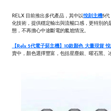
RELX 目前推出多代產品，其中以
悅刻主機
5
化技術，提供穩定輸出與流暢口感，更特別的
態，不再擔心中途斷電的尷尬情況。
【Relx 5代電子菸主機】10款顏色 大量現貨
賣中，顏色選擇豐富，包括星塵銀、曜石黑、