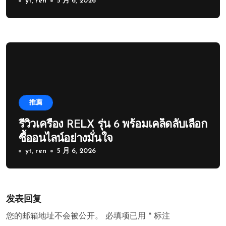
yt, ren
5 月 6, 2026
推薦
รีวิวเครื่อง RELX รุ่น 6 พร้อมเคล็ดลับเลือก
ซื้ออนไลน์อย่างมั่นใจ
yt, ren
5 月 6, 2026
发表回复
您的邮箱地址不会被公开。
必填项已用
*
标注