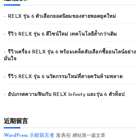
RELX รุ่น 6 ตัวเลือกยอดนิยมของสายพอตยุคใหม่
รีวิว RELX รุ่น 6 ดีไซน์ใหม่ เทคโนโลยีล้ำกว่าเดิม
รีวิวเครื่อง RELX รุ่น 6 พร้อมเคล็ดลับเลือกซื้ออนไลน์อย่าง
มั่นใจ
รีวิว RELX รุ่น 6 นวัตกรรมใหม่ที่สายควันห้ามพลาด
อัปเกรดความฟินกับ RELX Infinity และรุ่น 6 ตัวท็อป
近期留言
WordPress 示範留言者
发表在
網站第一篇文章