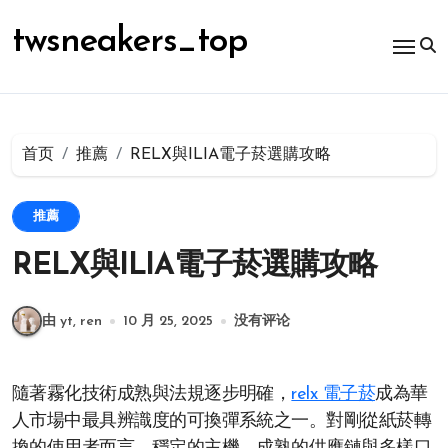
跳
转
twsneakers_top
到
内
容
首页
推薦
RELX與ILIA電子菸選購攻略
推薦
RELX與ILIA電子菸選購攻略
由 yt, ren
10 月 25, 2025
没有评论
隨著霧化技術成熟與法規逐步明確，
relx 電子菸
成為華
人市場中最具辨識度的可換彈系統之一。對剛從紙菸轉