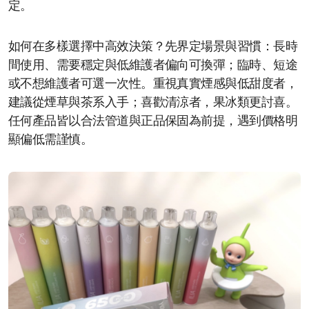
定。
如何在多樣選擇中高效決策？先界定場景與習慣：長時
間使用、需要穩定與低維護者偏向可換彈；臨時、短途
或不想維護者可選一次性。重視真實煙感與低甜度者，
建議從煙草與茶系入手；喜歡清涼者，果冰類更討喜。
任何產品皆以合法管道與正品保固為前提，遇到價格明
顯偏低需謹慎。