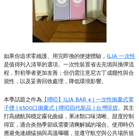
如果你追求零維護、用完即換的便捷體驗，
ILIA 一次性
是值得列入清單的選項。一次性裝置省去充填與換彈流
程，對初學者更加友善；但仍需注意尼古丁成癮性與合
規性，以及妥善回收處理，降低環境影響。
本季話題之作為
【哩啞】ILIA BAR 4 | 一次性抛棄式電
子煙 | 6500口拋棄式 | 哩啞四代新品 | 台灣現貨
。其主
打高續航與穩定霧化曲線，果冰類口味清晰、甜度控制
得宜，適合炎熱季節或需要清爽解膩的場合。使用時仍
應避免連續猛抽與高溫曝曬，並遵守航空與公共場所規