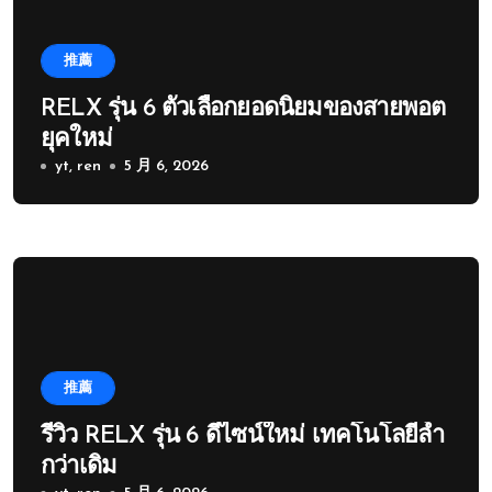
推薦
RELX รุ่น 6 ตัวเลือกยอดนิยมของสายพอต
ยุคใหม่
yt, ren
5 月 6, 2026
推薦
รีวิว RELX รุ่น 6 ดีไซน์ใหม่ เทคโนโลยีล้ำ
กว่าเดิม