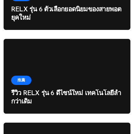
RELX รุ่น 6 ตัวเลือกยอดนิยมของสายพอต
ยุคใหม่
推薦
รีวิว RELX รุ่น 6 ดีไซน์ใหม่ เทคโนโลยีล้ำ
กว่าเดิม