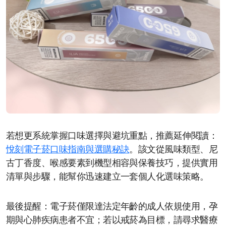
若想更系統掌握口味選擇與避坑重點，推薦延伸閱讀：
悅刻電子菸口味指南與選購秘訣
。該文從風味類型、尼
古丁香度、喉感要素到機型相容與保養技巧，提供實用
清單與步驟，能幫你迅速建立一套個人化選味策略。
最後提醒：電子菸僅限達法定年齡的成人依規使用，孕
期與心肺疾病患者不宜；若以戒菸為目標，請尋求醫療