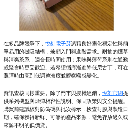
在多品牌競爭下，
悅刻電子菸
憑藉良好霧化穩定性與簡
單易用的磁吸結構，兼顧入門與進階需求。耐抽的煙草
與清爽茶系，適合長時間使用；果味與薄荷系則在通勤
或聚會時更受歡迎。若希望循序漸進降低尼古丁，可在
選彈時由高到低調整濃度並觀察喉感變化。
資訊查核同樣重要。除了門市與授權經銷，
悅刻官網
提
供系列機型與煙彈相容性說明、保固政策與安全提醒。
購買前建議核對防偽碼與批次標示，檢查封膜與製造日
期，確保獲得新鮮、可靠的產品來源，避免存放過久或
來源不明的低價貨。