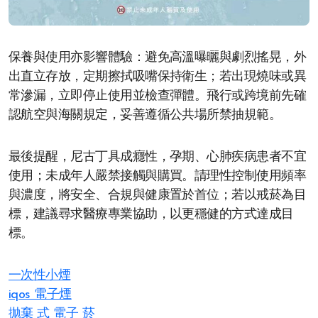
保養與使用亦影響體驗：避免高溫曝曬與劇烈搖晃，外
出直立存放，定期擦拭吸嘴保持衛生；若出現燒味或異
常滲漏，立即停止使用並檢查彈體。飛行或跨境前先確
認航空與海關規定，妥善遵循公共場所禁抽規範。
最後提醒，尼古丁具成癮性，孕期、心肺疾病患者不宜
使用；未成年人嚴禁接觸與購買。請理性控制使用頻率
與濃度，將安全、合規與健康置於首位；若以戒菸為目
標，建議尋求醫療專業協助，以更穩健的方式達成目
標。
一次性小煙
iqos 電子煙​
拋棄 式 電子 菸​