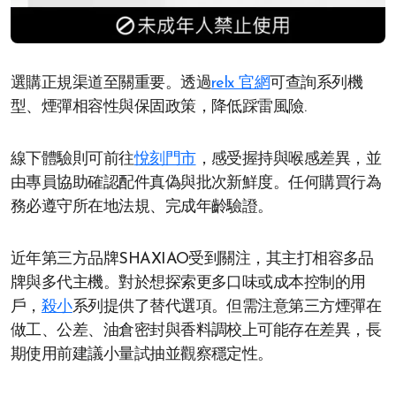
選購正規渠道至關重要。透過
relx 官網
可查詢系列機
型、煙彈相容性與保固政策，降低踩雷風險.
線下體驗則可前往
悅刻門市
，感受握持與喉感差異，並
由專員協助確認配件真偽與批次新鮮度。任何購買行為
務必遵守所在地法規、完成年齡驗證。
近年第三方品牌SHAXIAO受到關注，其主打相容多品
牌與多代主機。對於想探索更多口味或成本控制的用
戶，
殺小
系列提供了替代選項。但需注意第三方煙彈在
做工、公差、油倉密封與香料調校上可能存在差異，長
期使用前建議小量試抽並觀察穩定性。