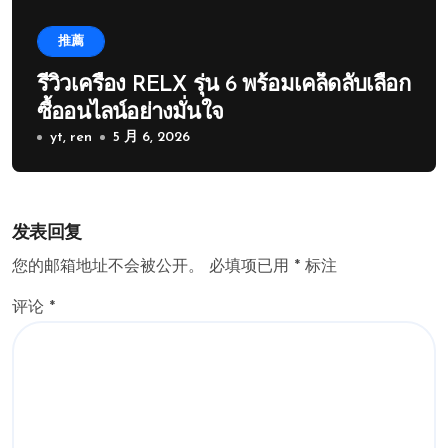
推薦
รีวิวเครื่อง RELX รุ่น 6 พร้อมเคล็ดลับเลือก
ซื้ออนไลน์อย่างมั่นใจ
yt, ren
5 月 6, 2026
发表回复
您的邮箱地址不会被公开。
必填项已用
*
标注
评论
*