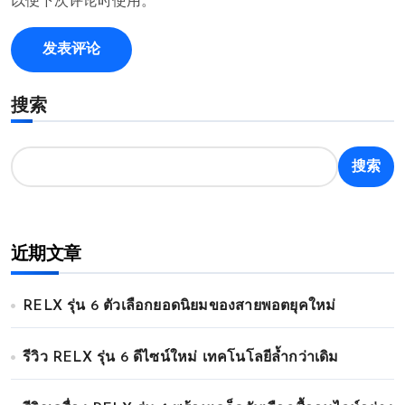
以便下次评论时使用。
搜索
搜索
近期文章
RELX รุ่น 6 ตัวเลือกยอดนิยมของสายพอตยุคใหม่
รีวิว RELX รุ่น 6 ดีไซน์ใหม่ เทคโนโลยีล้ำกว่าเดิม