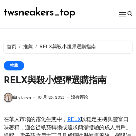
跳
转
twsneakers_top
到
内
容
首页
推薦
RELX與殺小煙彈選購指南
推薦
RELX與殺小煙彈選購指南
由 yt, ren
10 月 25, 2025
没有评论
在華人市場的霧化生態中，
RELX
以穩定主機與豐富口
味著稱，適合從紙菸轉換或追求簡潔體驗的成人用戶。