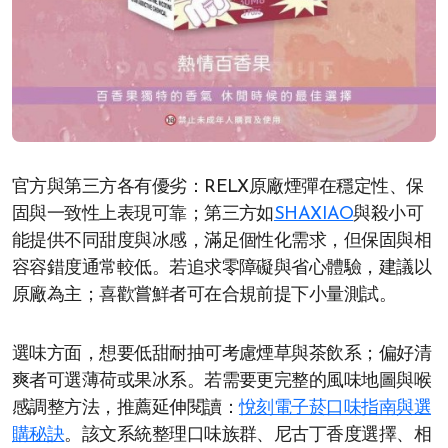
官方與第三方各有優劣：RELX原廠煙彈在穩定性、保
固與一致性上表現可靠；第三方如
SHAXIAO
與殺小可
能提供不同甜度與冰感，滿足個性化需求，但保固與相
容容錯度通常較低。若追求零障礙與省心體驗，建議以
原廠為主；喜歡嘗鮮者可在合規前提下小量測試。
選味方面，想要低甜耐抽可考慮煙草與茶飲系；偏好清
爽者可選薄荷或果冰系。若需要更完整的風味地圖與喉
感調整方法，推薦延伸閱讀：
悅刻電子菸口味指南與選
購秘訣
。該文系統整理口味族群、尼古丁香度選擇、相