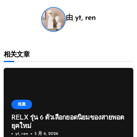
导
航
由
yt, ren
相关文章
推薦
RELX รุ่น 6 ตัวเลือกยอดนิยมของสายพอต
ยุคใหม่
yt, ren
5 月 6, 2026