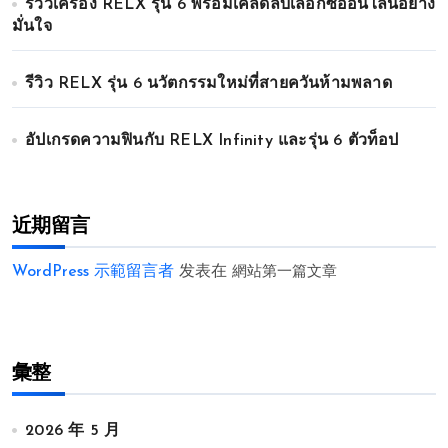
รีวิวเครื่อง RELX รุ่น 6 พร้อมเคล็ดลับเลือกซื้ออนไลน์อย่าง
มั่นใจ
รีวิว RELX รุ่น 6 นวัตกรรมใหม่ที่สายควันห้ามพลาด
อัปเกรดความฟินกับ RELX Infinity และรุ่น 6 ตัวท็อป
近期留言
WordPress 示範留言者
发表在
網站第一篇文章
彙整
2026 年 5 月