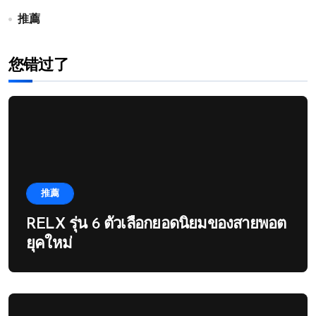
推薦
您错过了
推薦
RELX รุ่น 6 ตัวเลือกยอดนิยมของสายพอต
ยุคใหม่