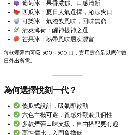
葡萄冰：果香濃郁、口感清新
西瓜冰：夏日人氣選擇，沁涼爽口
可樂冰：氣泡飲風味，回味無窮
清爽薄荷：醒神提神之選
芒果冰：熱帶風味層次豐富
每款煙彈約可吸 300～500 口，實用壽命足以應付數
日外出所需。
為何選擇悅刻一代？
傻瓜式設計，吸氣即啟動
六色主機可選，質感外觀兼具個性
多款煙彈口味支援，自由搭配更有趣
高性價比，入門負擔低