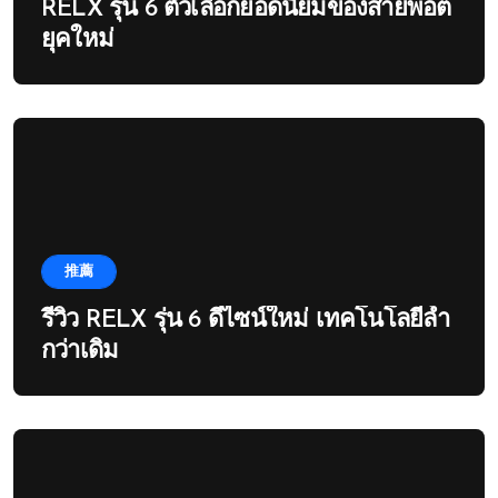
RELX รุ่น 6 ตัวเลือกยอดนิยมของสายพอต
ยุคใหม่
推薦
รีวิว RELX รุ่น 6 ดีไซน์ใหม่ เทคโนโลยีล้ำ
กว่าเดิม