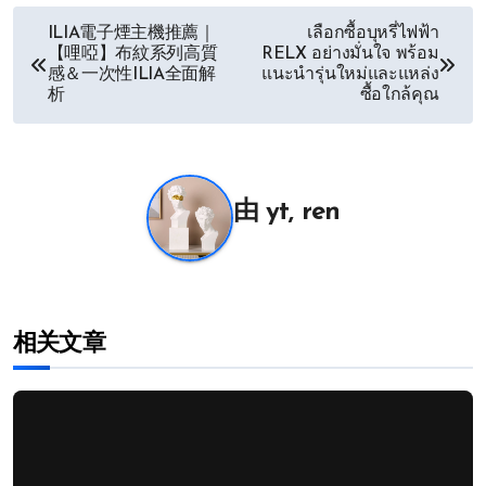
文
ILIA電子煙主機推薦｜
เลือกซื้อบุหรี่ไฟฟ้า
【哩啞】布紋系列高質
RELX อย่างมั่นใจ พร้อม
章
感＆一次性ILIA全面解
แนะนำรุ่นใหม่และแหล่ง
析
ซื้อใกล้คุณ
导
航
由
yt, ren
相关文章