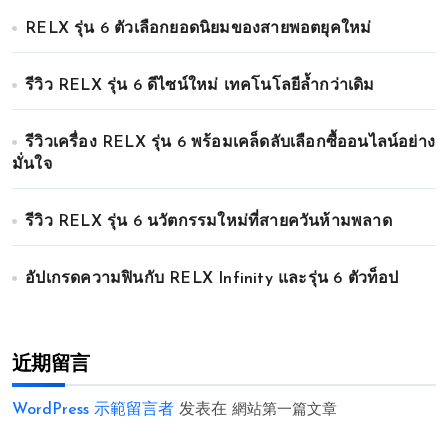
RELX รุ่น 6 ตัวเลือกยอดนิยมของสายพอตยุคใหม่
รีวิว RELX รุ่น 6 ดีไซน์ใหม่ เทคโนโลยีล้ำกว่าเดิม
รีวิวเครื่อง RELX รุ่น 6 พร้อมเคล็ดลับเลือกซื้ออนไลน์อย่าง
มั่นใจ
รีวิว RELX รุ่น 6 นวัตกรรมใหม่ที่สายควันห้ามพลาด
อัปเกรดความฟินกับ RELX Infinity และรุ่น 6 ตัวท็อป
近期留言
WordPress 示範留言者
发表在
網站第一篇文章