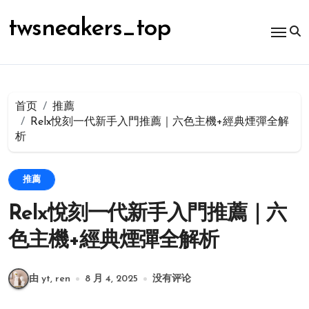
跳
转
twsneakers_top
到
内
容
首页
推薦
Relx悅刻一代新手入門推薦｜六色主機+經典煙彈全解
析
推薦
Relx悅刻一代新手入門推薦｜六
色主機+經典煙彈全解析
由 yt, ren
8 月 4, 2025
没有评论