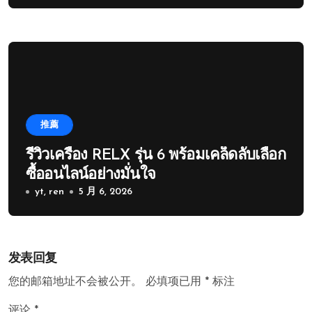
推薦
รีวิวเครื่อง RELX รุ่น 6 พร้อมเคล็ดลับเลือก
ซื้ออนไลน์อย่างมั่นใจ
yt, ren
5 月 6, 2026
发表回复
您的邮箱地址不会被公开。
必填项已用
*
标注
评论
*