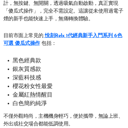
計，無按鍵、無開關，透過吸氣自動啟動，真正實現
「傻瓜式操作」，完全不需設定。這讓從未使用過電子
煙的新手也能快速上手，無痛轉換體驗。
目前市面上常見的
悅刻Relx 1代經典新手入門系列 6色
可選 傻瓜式操作
包括：
黑色經典款
銀灰質感款
深藍科技感
櫻花粉女性最愛
金屬紅熱情醒目
白色簡約純淨
不僅外觀時尚，主機機身輕巧，便於攜帶，無論上班、
外出或社交場合都能低調使用。