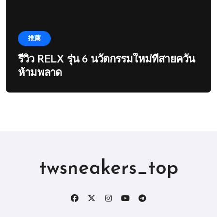
推薦
รีวิว RELX รุ่น 6 นวัตกรรมใหม่ที่สายควัน
ห้ามพลาด
twsneakers_top