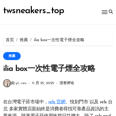
跳
转
twsneakers_top
到
内
容
首页
推薦
ilia box一次性電子煙全攻略
推薦
ilia box一次性電子煙全攻略
由 yt, ren
11 月 25, 2025
没有评论
在台灣電子菸市場中，
relx 官網
、悅刻門市 以及 relx 台
北 多家實體店面始終是消費者尋找可靠產品資訊的主