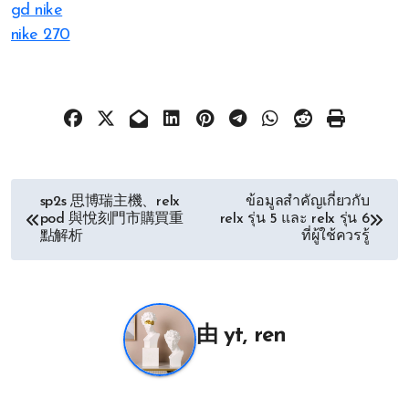
gd nike
nike 270
文
sp2s 思博瑞主機、relx
ข้อมูลสำคัญเกี่ยวกับ
pod 與悅刻門市購買重
relx รุ่น 5 และ relx รุ่น 6
章
點解析
ที่ผู้ใช้ควรรู้
导
航
由
yt, ren