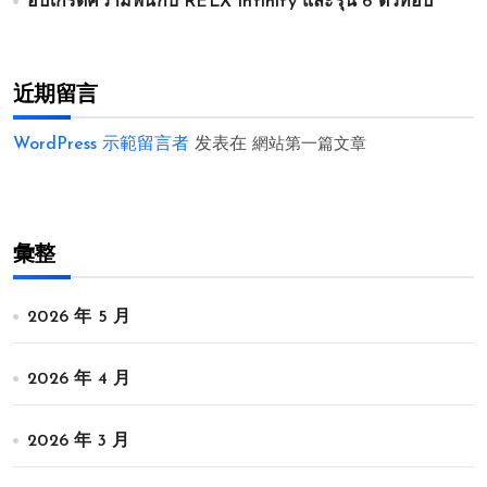
อัปเกรดความฟินกับ RELX Infinity และรุ่น 6 ตัวท็อป
近期留言
WordPress 示範留言者
发表在
網站第一篇文章
彙整
2026 年 5 月
2026 年 4 月
2026 年 3 月