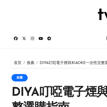
跳
转
t
到
内
容
首页
推薦
DIYA叮啞電子煙與XIAOKE一次性完
推薦
DIYA叮啞電子煙與