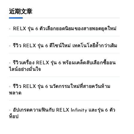
近期文章
RELX รุ่น 6 ตัวเลือกยอดนิยมของสายพอตยุคใหม่
รีวิว RELX รุ่น 6 ดีไซน์ใหม่ เทคโนโลยีล้ำกว่าเดิม
รีวิวเครื่อง RELX รุ่น 6 พร้อมเคล็ดลับเลือกซื้ออน
ไลน์อย่างมั่นใจ
รีวิว RELX รุ่น 6 นวัตกรรมใหม่ที่สายควันห้าม
พลาด
อัปเกรดความฟินกับ RELX Infinity และรุ่น 6 ตัว
ท็อป