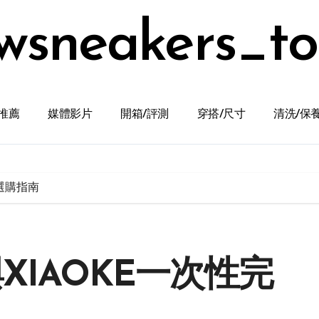
wsneakers_t
推薦
媒體影片
開箱/評測
穿搭/尺寸
清洗/保
整選購指南
XIAOKE一次性完