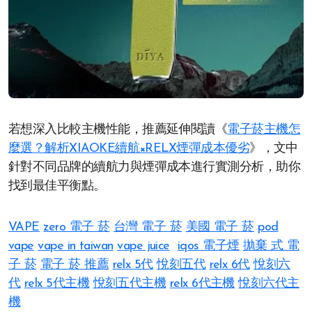
若想深入比較主機性能，推薦延伸閱讀《
電子菸主機怎
麼選？解析XIAOKE續航×RELX煙彈成本優劣
》，文中
針對不同品牌的續航力與煙彈成本進行實測分析，助你
找到最佳平衡點。
VAPE
zero 電子 菸
台灣 電子 菸
美國 電子 菸
pod
vape
vape in taiwan
vape juice
iqos 電子煙​
拋棄 式 電
子 菸​
電子 菸 推薦
relx 5代
悅刻五代
relx 6代
悅刻六
代
relx 5代主機
悅刻五代主機
relx 6代主機
悅刻六代主
機