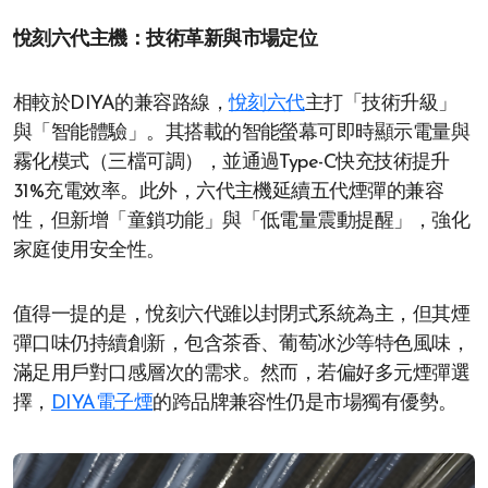
悅刻六代主機：技術革新與市場定位
相較於DIYA的兼容路線，
悅刻六代
主打「技術升級」
與「智能體驗」。其搭載的智能螢幕可即時顯示電量與
霧化模式（三檔可調），並通過Type-C快充技術提升
31%充電效率。此外，六代主機延續五代煙彈的兼容
性，但新增「童鎖功能」與「低電量震動提醒」，強化
家庭使用安全性。
值得一提的是，悅刻六代雖以封閉式系統為主，但其煙
彈口味仍持續創新，包含茶香、葡萄冰沙等特色風味，
滿足用戶對口感層次的需求。然而，若偏好多元煙彈選
擇，
DIYA電子煙
的跨品牌兼容性仍是市場獨有優勢。