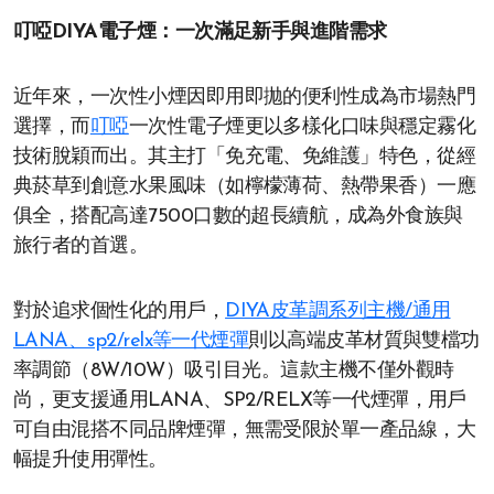
叮啞DIYA電子煙：一次滿足新手與進階需求
近年來，一次性小煙因即用即拋的便利性成為市場熱門
選擇，而
叮啞
一次性電子煙更以多樣化口味與穩定霧化
技術脫穎而出。其主打「免充電、免維護」特色，從經
典菸草到創意水果風味（如檸檬薄荷、熱帶果香）一應
俱全，搭配高達7500口數的超長續航，成為外食族與
旅行者的首選。
對於追求個性化的用戶，
DIYA皮革調系列主機/通用
LANA、sp2/relx等一代煙彈
則以高端皮革材質與雙檔功
率調節（8W/10W）吸引目光。這款主機不僅外觀時
尚，更支援通用LANA、SP2/RELX等一代煙彈，用戶
可自由混搭不同品牌煙彈，無需受限於單一產品線，大
幅提升使用彈性。