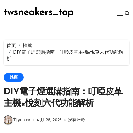
跳
转
twsneakers_top
到
内
容
首页
推薦
DIY電子煙選購指南：叮啞皮革主機×悅刻六代功能解
析
推薦
DIY電子煙選購指南：叮啞皮革
主機×悅刻六代功能解析
由 yt, ren
4 月 28, 2025
没有评论