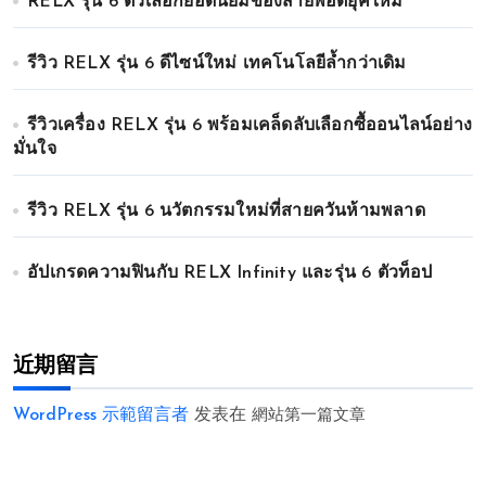
RELX รุ่น 6 ตัวเลือกยอดนิยมของสายพอตยุคใหม่
รีวิว RELX รุ่น 6 ดีไซน์ใหม่ เทคโนโลยีล้ำกว่าเดิม
รีวิวเครื่อง RELX รุ่น 6 พร้อมเคล็ดลับเลือกซื้ออนไลน์อย่าง
มั่นใจ
รีวิว RELX รุ่น 6 นวัตกรรมใหม่ที่สายควันห้ามพลาด
อัปเกรดความฟินกับ RELX Infinity และรุ่น 6 ตัวท็อป
近期留言
WordPress 示範留言者
发表在
網站第一篇文章