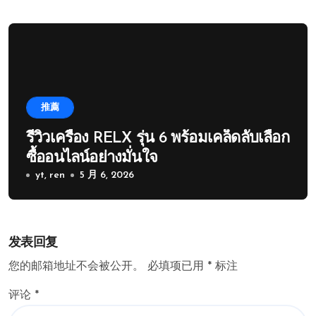
推薦
รีวิวเครื่อง RELX รุ่น 6 พร้อมเคล็ดลับเลือก
ซื้ออนไลน์อย่างมั่นใจ
yt, ren
5 月 6, 2026
发表回复
您的邮箱地址不会被公开。
必填项已用
*
标注
评论
*