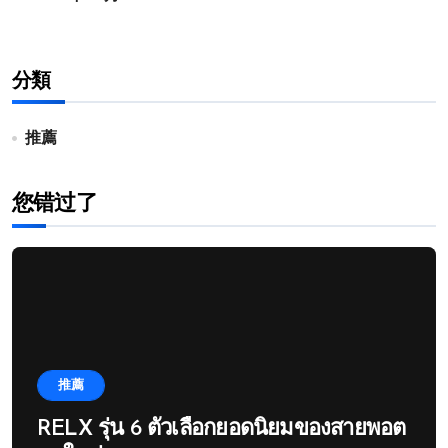
分類
推薦
您错过了
推薦
RELX รุ่น 6 ตัวเลือกยอดนิยมของสายพอต