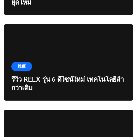
ยุคใหม่
推薦
รีวิว RELX รุ่น 6 ดีไซน์ใหม่ เทคโนโลยีล้ำ
กว่าเดิม