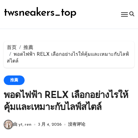
跳
转
twsneakers_top
到
内
容
首页
推薦
พอดไฟฟ้า RELX เลือกอย่างไรให้คุ้มและเหมาะกับไลฟ์
สไตล์
推薦
พอดไฟฟ้า RELX เลือกอย่างไรให้
คุ้มและเหมาะกับไลฟ์สไตล์
由 yt, ren
3 月 4, 2026
没有评论