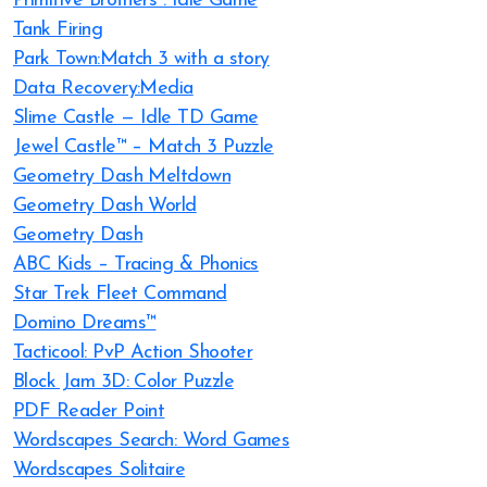
Primitive Brothers : Idle Game
Tank Firing
Park Town:Match 3 with a story
Data Recovery:Media
Slime Castle — Idle TD Game
Jewel Castle™ – Match 3 Puzzle
Geometry Dash Meltdown
Geometry Dash World
Geometry Dash
ABC Kids – Tracing & Phonics
Star Trek Fleet Command
Domino Dreams™
Tacticool: PvP Action Shooter
Block Jam 3D: Color Puzzle
PDF Reader Point
Wordscapes Search: Word Games
Wordscapes Solitaire