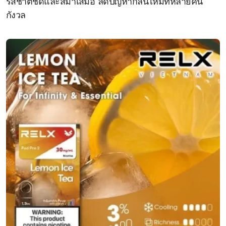
รสชาติชัดและสม่ำเสมอ ลดปัญหากลิ่นไหม้ที่หลายคน
กังวล