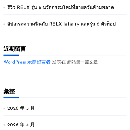
รีวิว RELX รุ่น 6 นวัตกรรมใหม่ที่สายควันห้ามพลาด
อัปเกรดความฟินกับ RELX Infinity และรุ่น 6 ตัวท็อป
近期留言
WordPress 示範留言者
发表在
網站第一篇文章
彙整
2026 年 5 月
2026 年 4 月