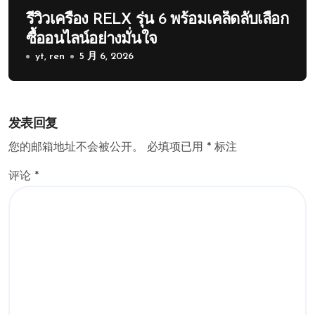
รีวิวเครื่อง RELX รุ่น 6 พร้อมเคล็ดลับเลือก
ซื้ออนไลน์อย่างมั่นใจ
yt, ren
5 月 6, 2026
发表回复
您的邮箱地址不会被公开。
必填项已用
*
标注
评论
*