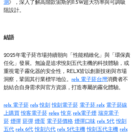
測
》，深入了解高階款宙斯的11.5W超大功率與可調吸
阻設計。
結語
2025年電子菸市場持續朝向「性能精緻化」與「環保責
任化」發展。無論是追求悅刻五代主機的科技體驗，或
重視電子霧化器的安全性，RELX皆以創新技術與市場
洞察，鞏固其行業標竿地位。
relx 電子菸台灣
消費者不
妨結合自身需求與官方資源，打造專屬的霧化體驗。
relx 電子菸
relx
悅刻
悅刻電子菸
電子菸 relx
電子菸線
上購買
悅客電子菸
relex
悅克
relx電子煙
瑞克電子
菸
煙彈
菸彈
煙蛋
電子菸價格
煙彈口味
relx 5代
悅刻
五代
relx 6代
悅刻六代
relx 5代主機
悅刻五代主機
relx