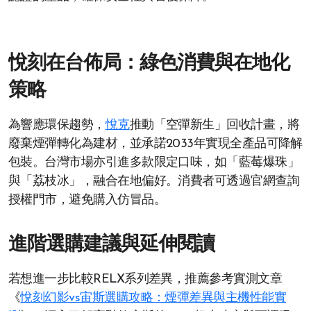
悅刻在台佈局：綠色消費與在地化
策略
為響應環保趨勢，
悅克
推動「空彈新生」回收計畫，將
廢棄煙彈轉化為建材，並承諾2033年實現全產品可降解
包裝。台灣市場亦引進多款限定口味，如「藍莓爆珠」
與「荔枝冰」，融合在地偏好。消費者可透過官網查詢
授權門市，避免購入仿冒品。
進階選購建議與延伸閱讀
若想進一步比較RELX系列差異，推薦參考實測文章
《
悅刻幻影vs宙斯選購攻略：煙彈差異與主機性能實