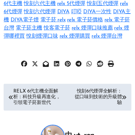
6代主機
悅刻六代主機
relx 5代煙彈
悅刻五代煙彈
relx
6代煙彈
悅刻六代煙彈
DIYA
叮啞
DIYA一次性
DIYA主
機
DIYA電子煙
電子菸 relx
relx 電子菸價格
relx 電子菸
台灣
電子菸主機
悅客電子菸
relx 煙彈口味推薦
relx 煙
彈哪裡買
悅刻煙彈口味
relx 煙彈購買
relx 煙彈台灣
文
RELX 6代主機全面解
悅刻6代煙彈全解析：
析：科技升級再進化，
從口味到技術的升級體
章
引領電子菸新世代
驗
导
航