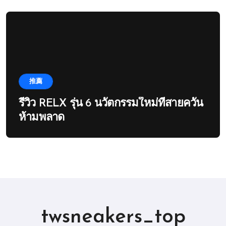
推薦
รีวิว RELX รุ่น 6 นวัตกรรมใหม่ที่สายควัน
ห้ามพลาด
twsneakers_top