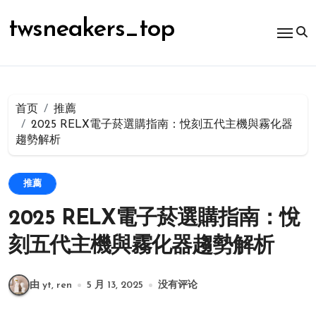
跳
转
twsneakers_top
到
内
容
首页
推薦
2025 RELX電子菸選購指南：悅刻五代主機與霧化器
趨勢解析
推薦
2025 RELX電子菸選購指南：悅
刻五代主機與霧化器趨勢解析
由 yt, ren
5 月 13, 2025
没有评论