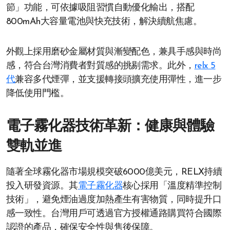
節」功能，可依據吸阻習慣自動優化輸出，搭配
800mAh大容量電池與快充技術，解決續航焦慮。
外觀上採用磨砂金屬材質與漸變配色，兼具手感與時尚
感，符合台灣消費者對質感的挑剔需求。此外，
relx 5
代
兼容多代煙彈，並支援轉接頭擴充使用彈性，進一步
降低使用門檻。
電子霧化器技術革新：健康與體驗
雙軌並進
隨著全球霧化器市場規模突破6000億美元，RELX持續
投入研發資源。其
電子霧化器
核心採用「溫度精準控制
技術」，避免煙油過度加熱產生有害物質，同時提升口
感一致性。台灣用戶可透過官方授權通路購買符合國際
認證的產品，確保安全性與售後保障。