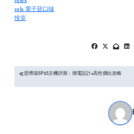
relex
relx 電子菸口味
悅克
文
思博瑞SP2S主機評測：潮電設計×高性價比攻略
章
导
航