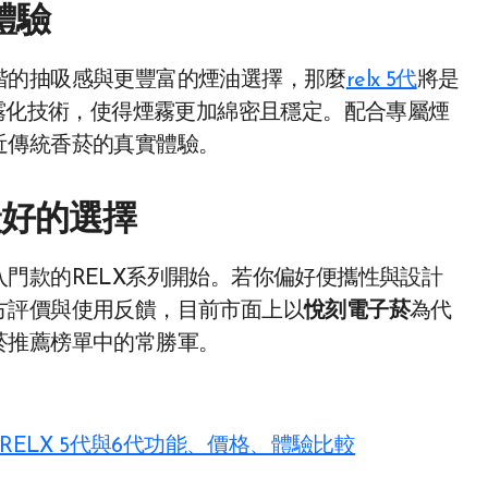
體驗
階的抽吸感與更豐富的煙油選擇，那麼
relx 5代
將是
瓷霧化技術，使得煙霧更加綿密且穩定。配合專屬煙
近傳統香菸的真實體驗。
最好的選擇
門款的RELX系列開始。若你偏好便攜性與設計
方評價與使用反饋，目前市面上以
悅刻電子菸
為代
菸推薦榜單中的常勝軍。
RELX 5代與6代功能、價格、體驗比較