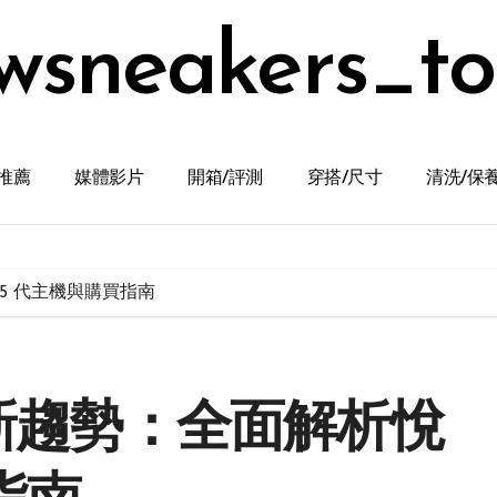
wsneakers_t
推薦
媒體影片
開箱/評測
穿搭/尺寸
清洗/保
5 代主機與購買指南
薦新趨勢：全面解析悅