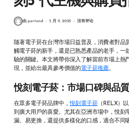
刻5 代主機與購買
由 pertend
5 月 9, 2025
没有评论
隨著電子菸在台灣市場日益普及，消費者對品質、口感與安全性的要求也水漲船高。無論是剛接
觸電子菸的新手，還是已熟悉產品的老手，一
驗的關鍵。本文將帶你深入了解當前市場上熱
現，並給出最具參考價值的
電子菸推薦
。
悅刻電子菸：市場口碑與品
在眾多電子菸品牌中，
悅刻電子菸
（RELX
到廣大用戶的喜愛。尤其在亞洲市場中，悅刻
漏、易更換，還提供多樣化的口感，適合不同