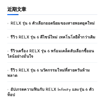
近期文章
RELX รุ่น 6 ตัวเลือกยอดนิยมของสายพอตยุคใหม่
รีวิว RELX รุ่น 6 ดีไซน์ใหม่ เทคโนโลยีล้ำกว่าเดิม
รีวิวเครื่อง RELX รุ่น 6 พร้อมเคล็ดลับเลือกซื้ออน
ไลน์อย่างมั่นใจ
รีวิว RELX รุ่น 6 นวัตกรรมใหม่ที่สายควันห้าม
พลาด
อัปเกรดความฟินกับ RELX Infinity และรุ่น 6 ตัว
ท็อป