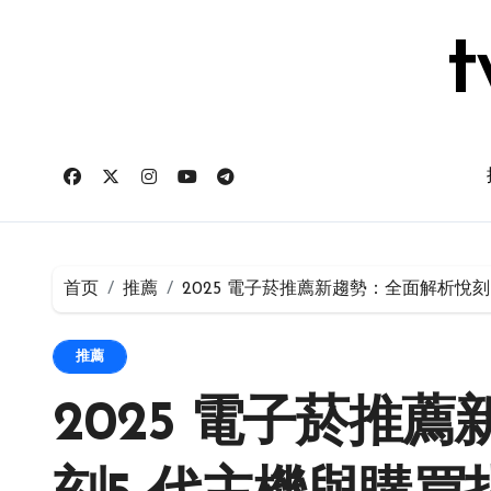
跳
转
t
到
内
容
首页
推薦
2025 電子菸推薦新趨勢：全面解析悅刻
推薦
2025 電子菸推