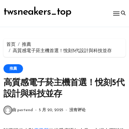
跳
转
twsneakers_top
到
内
容
首页
推薦
高質感電子菸主機首選！悅刻5代設計與科技並存
推薦
高質感電子菸主機首選！悅刻5代
設計與科技並存
由 pertend
5 月 20, 2025
没有评论