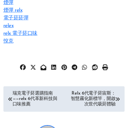
煙彈
煙彈 relx
電子菸菸彈
relex
relx 電子菸口味
悅克
文
瑞克電子菸選購指南
Relx 6代電子菸宙斯：
——relx 6代革新科技與
智慧霧化新標竿，開啟
章
口味推薦
次世代吸菸體驗
导