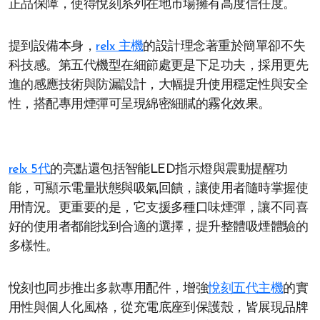
正品保障，使得悅刻系列在地市場擁有高度信任度。
提到設備本身，
relx 主機
的設計理念著重於簡單卻不失
科技感。第五代機型在細節處更是下足功夫，採用更先
進的感應技術與防漏設計，大幅提升使用穩定性與安全
性，搭配專用煙彈可呈現綿密細膩的霧化效果。
relx 5代
的亮點還包括智能LED指示燈與震動提醒功
能，可顯示電量狀態與吸氣回饋，讓使用者隨時掌握使
用情況。更重要的是，它支援多種口味煙彈，讓不同喜
好的使用者都能找到合適的選擇，提升整體吸煙體驗的
多樣性。
悅刻也同步推出多款專用配件，增強
悅刻五代主機
的實
用性與個人化風格，從充電底座到保護殼，皆展現品牌