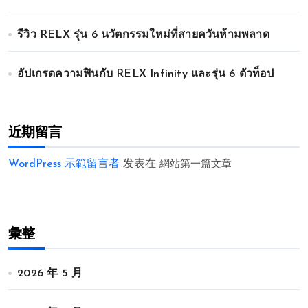
รีวิว RELX รุ่น 6 นวัตกรรมใหม่ที่สายควันห้ามพลาด
อัปเกรดความฟินกับ RELX Infinity และรุ่น 6 ตัวท็อป
近期留言
WordPress 示範留言者
发表在
網站第一篇文章
彙整
2026 年 5 月