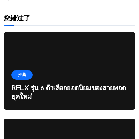
您错过了
推薦
RELX รุ่น 6 ตัวเลือกยอดนิยมของสายพอต
ยุคใหม่