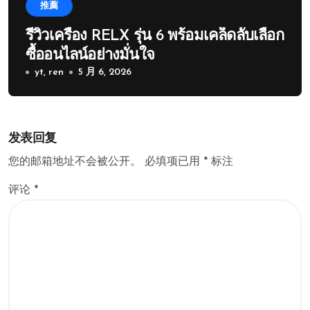
推薦
รีวิวเครื่อง RELX รุ่น 6 พร้อมเคล็ดลับเลือก
ซื้ออนไลน์อย่างมั่นใจ
yt, ren
5 月 6, 2026
发表回复
您的邮箱地址不会被公开。
必填项已用
*
标注
评论
*