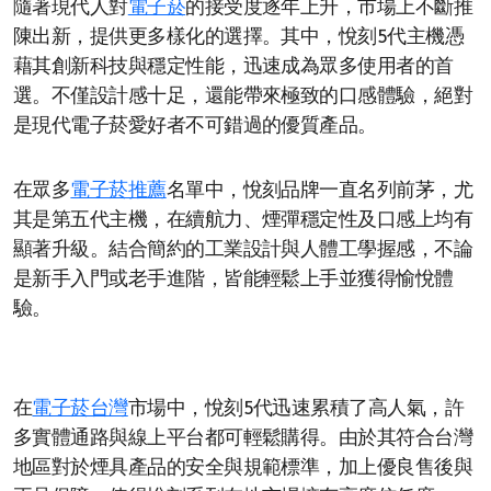
隨著現代人對
電子菸
的接受度逐年上升，市場上不斷推
陳出新，提供更多樣化的選擇。其中，悅刻5代主機憑
藉其創新科技與穩定性能，迅速成為眾多使用者的首
選。不僅設計感十足，還能帶來極致的口感體驗，絕對
是現代電子菸愛好者不可錯過的優質產品。
在眾多
電子菸推薦
名單中，悅刻品牌一直名列前茅，尤
其是第五代主機，在續航力、煙彈穩定性及口感上均有
顯著升級。結合簡約的工業設計與人體工學握感，不論
是新手入門或老手進階，皆能輕鬆上手並獲得愉悅體
驗。
在
電子菸台灣
市場中，悅刻5代迅速累積了高人氣，許
多實體通路與線上平台都可輕鬆購得。由於其符合台灣
地區對於煙具產品的安全與規範標準，加上優良售後與