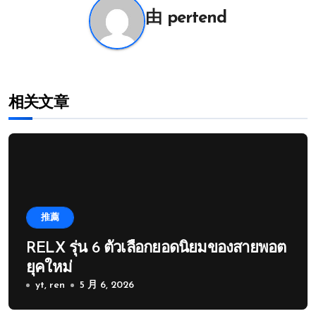
航
由
pertend
相关文章
推薦
RELX รุ่น 6 ตัวเลือกยอดนิยมของสายพอต
ยุคใหม่
yt, ren
5 月 6, 2026