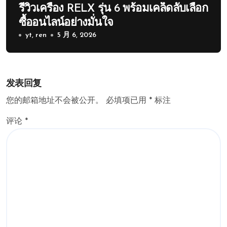
รีวิวเครื่อง RELX รุ่น 6 พร้อมเคล็ดลับเลือก
ซื้ออนไลน์อย่างมั่นใจ
yt, ren
5 月 6, 2026
发表回复
您的邮箱地址不会被公开。
必填项已用
*
标注
评论
*