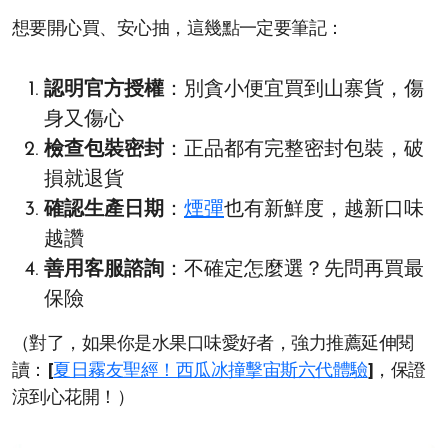
想要開心買、安心抽，這幾點一定要筆記：
認明官方授權
：別貪小便宜買到山寨貨，傷
身又傷心
檢查包裝密封
：正品都有完整密封包裝，破
損就退貨
確認生產日期
：
煙彈
也有新鮮度，越新口味
越讚
善用客服諮詢
：不確定怎麼選？先問再買最
保險
（對了，如果你是水果口味愛好者，強力推薦延伸閱
讀：
[
夏日霧友聖經！西瓜冰撞擊宙斯六代體驗
]
，保證
涼到心花開！）