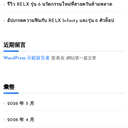
รีวิว RELX รุ่น 6 นวัตกรรมใหม่ที่สายควันห้ามพลาด
อัปเกรดความฟินกับ RELX Infinity และรุ่น 6 ตัวท็อป
近期留言
WordPress 示範留言者
发表在
網站第一篇文章
彙整
2026 年 5 月
2026 年 4 月