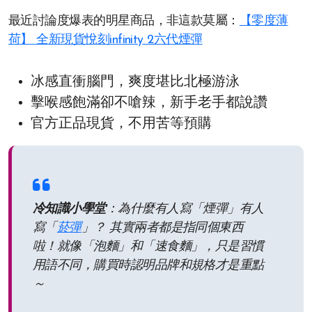
最近討論度爆表的明星商品，非這款莫屬：
【零度薄
荷】 全新現貨悅刻infinity 2六代煙彈
冰感直衝腦門，爽度堪比北極游泳
擊喉感飽滿卻不嗆辣，新手老手都說讚
官方正品現貨，不用苦等預購
冷知識小學堂
：為什麼有人寫「煙彈」有人
寫「
菸彈
」？ 其實兩者都是指同個東西
啦！就像「泡麵」和「速食麵」，只是習慣
用語不同，購買時認明品牌和規格才是重點
～