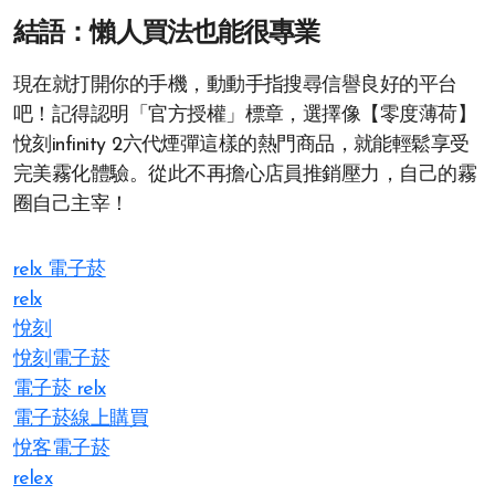
結語：懶人買法也能很專業
現在就打開你的手機，動動手指搜尋信譽良好的平台
吧！記得認明「官方授權」標章，選擇像【零度薄荷】
悅刻infinity 2六代煙彈這樣的熱門商品，就能輕鬆享受
完美霧化體驗。從此不再擔心店員推銷壓力，自己的霧
圈自己主宰！
relx 電子菸
relx
悅刻
悅刻電子菸
電子菸 relx
電子菸線上購買
悅客電子菸
relex