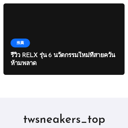
推薦
รีวิว RELX รุ่น 6 นวัตกรรมใหม่ที่สายควัน
ห้ามพลาด
twsneakers_top