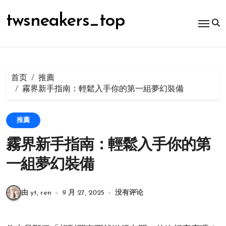
跳
转
twsneakers_top
到
内
容
首页
推薦
霧界新手指南：輕鬆入手你的第一組夢幻裝備
推薦
霧界新手指南：輕鬆入手你的第
一組夢幻裝備
由 yt, ren
9 月 27, 2025
没有评论