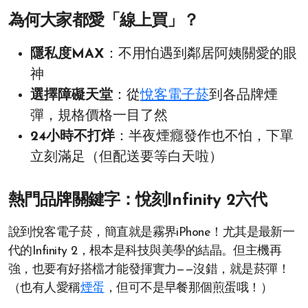
為何大家都愛「線上買」？
隱私度MAX
：不用怕遇到鄰居阿姨關愛的眼
神
選擇障礙天堂
：從
悅客電子菸
到各品牌煙
彈，規格價格一目了然
24小時不打烊
：半夜煙癮發作也不怕，下單
立刻滿足（但配送要等白天啦）
熱門品牌關鍵字：悅刻Infinity 2六代
說到悅客電子菸，簡直就是霧界iPhone！尤其是最新一
代的Infinity 2，根本是科技與美學的結晶。但主機再
強，也要有好搭檔才能發揮實力——沒錯，就是菸彈！
（也有人愛稱
煙蛋
，但可不是早餐那個煎蛋哦！）