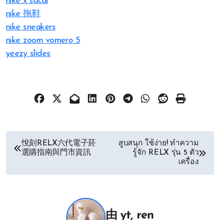
nike x sacai
nike 拖鞋
nike sneakers
nike zoom vomero 5
yeezy slides
文
悅刻RELX六代電子菸
สูบสนุก ใช้ง่าย! ทำความ
選購指南與門市資訊
รู้จัก RELX รุ่น 5 ตัว
章
เครื่อง
导
航
由
yt, ren