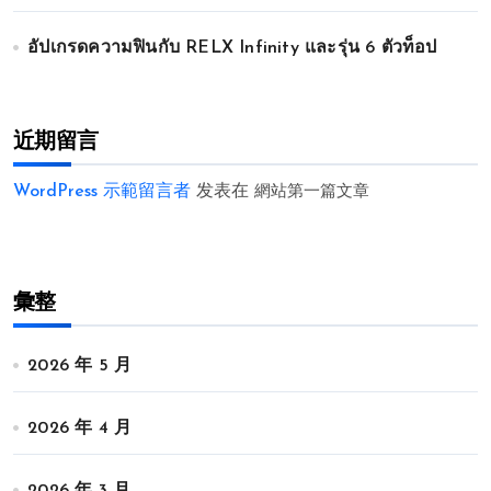
อัปเกรดความฟินกับ RELX Infinity และรุ่น 6 ตัวท็อป
近期留言
WordPress 示範留言者
发表在
網站第一篇文章
彙整
2026 年 5 月
2026 年 4 月