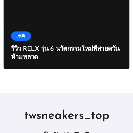
推薦
รีวิว RELX รุ่น 6 นวัตกรรมใหม่ที่สายควัน
ห้ามพลาด
twsneakers_top