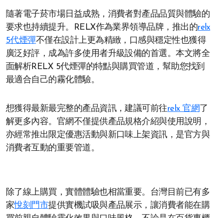
隨著電子菸市場日益成熟，消費者對產品品質與體驗的
要求也持續提升。RELX作為業界領導品牌，推出的
relx
5代煙彈
不僅在設計上更為精緻，口感與穩定性也獲得
廣泛好評，成為許多使用者升級設備的首選。本文將全
面解析RELX 5代煙彈的特點與購買管道，幫助您找到
最適合自己的霧化體驗。
想獲得最新最完整的產品資訊，建議可前往
relx 官網
了
解更多內容。官網不僅提供產品規格介紹與使用說明，
亦經常推出限定優惠活動與新口味上架資訊，是官方與
消費者互動的重要管道。
除了線上購買，實體體驗也相當重要。台灣目前已有多
家
悅刻門市
提供實機試吸與產品展示，讓消費者能在購