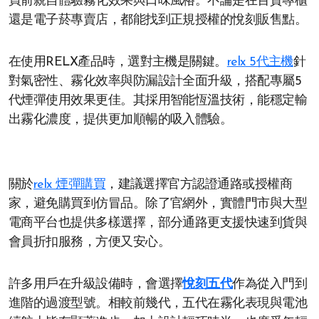
買前親自體驗霧化效果與口味風格。不論是在百貨專櫃
還是電子菸專賣店，都能找到正規授權的悅刻販售點。
在使用RELX產品時，選對主機是關鍵。
relx 5代主機
針
對氣密性、霧化效率與防漏設計全面升級，搭配專屬5
代煙彈使用效果更佳。其採用智能恆溫技術，能穩定輸
出霧化濃度，提供更加順暢的吸入體驗。
關於
relx 煙彈購買
，建議選擇官方認證通路或授權商
家，避免購買到仿冒品。除了官網外，實體門市與大型
電商平台也提供多樣選擇，部分通路更支援快速到貨與
會員折扣服務，方便又安心。
許多用戶在升級設備時，會選擇
悅刻五代
作為從入門到
進階的過渡型號。相較前幾代，五代在霧化表現與電池