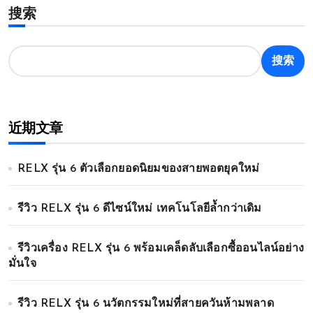
搜索
搜索
近期文章
RELX รุ่น 6 ตัวเลือกยอดนิยมของสายพอตยุคใหม่
รีวิว RELX รุ่น 6 ดีไซน์ใหม่ เทคโนโลยีล้ำกว่าเดิม
รีวิวเครื่อง RELX รุ่น 6 พร้อมเคล็ดลับเลือกซื้ออนไลน์อย่าง
มั่นใจ
รีวิว RELX รุ่น 6 นวัตกรรมใหม่ที่สายควันห้ามพลาด