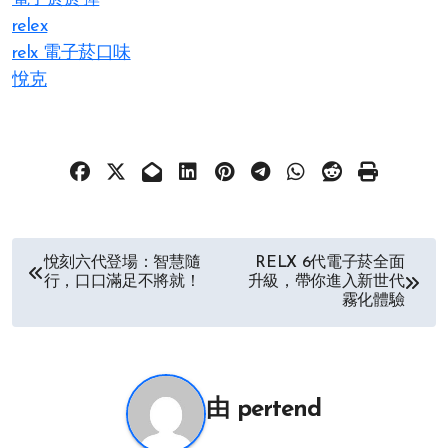
relex
relx 電子菸口味
悅克
文
悅刻六代登場：智慧隨
RELX 6代電子菸全面
行，口口滿足不將就！
升級，帶你進入新世代
章
霧化體驗
导
航
由
pertend