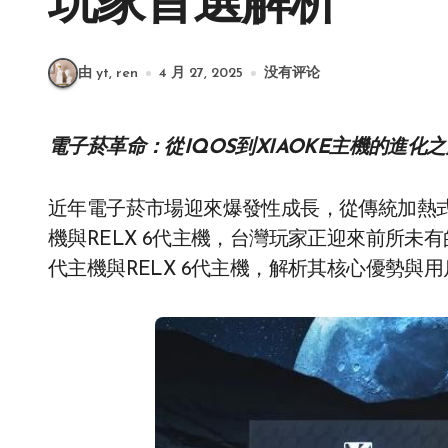
玩家首選解析
由 yt, ren
4 月 27, 2025
没有评论
電子菸革命：從IQOS到XIAOKE主機的進化
近年電子菸市場迎來爆發性成長，從傳統加熱式
機與RELX 6代主機，台灣玩家正迎來前所未
代主機與RELX 6代主機，解析其核心優勢