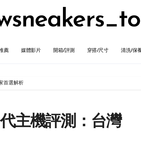
wsneakers_t
推薦
媒體影片
開箱/評測
穿搭/尺寸
清洗/保
玩家首選解析
X 6代主機評測：台灣