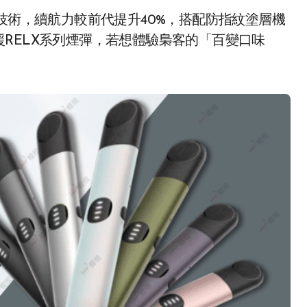
充技術，續航力較前代提升40%，搭配防指紋塗層機
RELX系列煙彈，若想體驗梟客的「百變口味