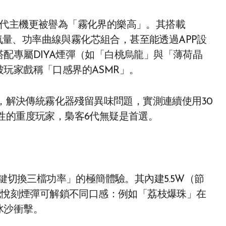
6代主機更被譽為「霧化界的樂高」。其搭載
進氣量、功率曲線與霧化芯組合，甚至能透過APP設
配專屬DIYA煙彈（如「白桃烏龍」與「薄荷晶
玩家戲稱「口感界的ASMR」。
，解決傳統霧化器殘留異味問題，實測連續使用30
性的重度玩家，梟客6代無疑是首選。
一鍵切換三檔功率」的極簡體驗。其內建5.5W（節
搭配悅刻煙彈可解鎖不同口感：例如「荔枝爆珠」在
冰沙衝擊。