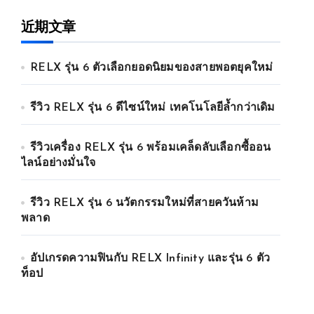
近期文章
RELX รุ่น 6 ตัวเลือกยอดนิยมของสายพอตยุคใหม่
รีวิว RELX รุ่น 6 ดีไซน์ใหม่ เทคโนโลยีล้ำกว่าเดิม
รีวิวเครื่อง RELX รุ่น 6 พร้อมเคล็ดลับเลือกซื้ออน
ไลน์อย่างมั่นใจ
รีวิว RELX รุ่น 6 นวัตกรรมใหม่ที่สายควันห้าม
พลาด
อัปเกรดความฟินกับ RELX Infinity และรุ่น 6 ตัว
ท็อป