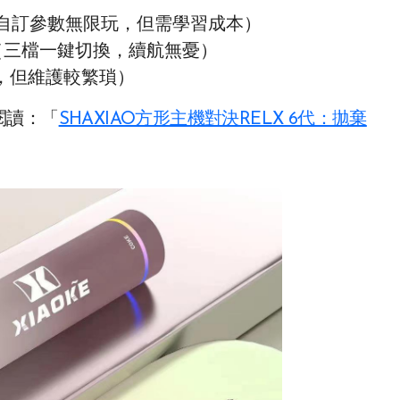
彈（自訂參數無限玩，但需學習成本）
彈（三檔一鍵切換，續航無憂）
味，但維護較繁瑣）
閱讀：「
SHAXIAO方形主機對決RELX 6代：拋棄