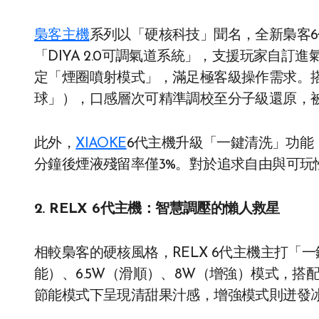
梟客主機
系列以「硬核科技」聞名，全新梟客
「DIYA 2.0可調氣道系統」，支援玩家自訂
定「煙圈噴射模式」，滿足極客級操作需求。搭
球」），口感層次可精準調校至分子級還原，被
此外，
XIAOKE
6代主機升級「一鍵清洗」功能
分鐘後煙液殘留率僅3%。對於追求自由與可玩
2. RELX 6代主機：智慧調壓的懶人救星
相較梟客的硬核風格，RELX 6代主機主打「
能）、6.5W（滑順）、8W（增強）模式，
節能模式下呈現清甜果汁感，增強模式則迸發