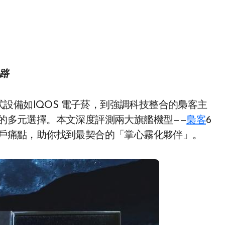
之路
設備如IQOS 電子菸，到強調科技整合的梟客主
有的多元選擇。本文深度評測兩大旗艦機型——
梟客
6
與用戶痛點，助你找到最契合的「掌心霧化夥伴」。