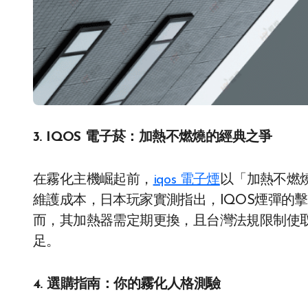
3. IQOS 電子菸：加熱不燃燒的經典之爭
在霧化主機崛起前，
iqos 電子煙
以「加熱不燃
維護成本，日本玩家實測指出，IQOS煙彈的
而，其加熱器需定期更換，且台灣法規限制使
足。
4. 選購指南：你的霧化人格測驗