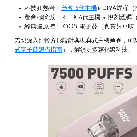
科技狂熱者：
梟客 6代主機
+ DIYA煙
都會極簡派：RELX 6代主機 + 悅刻煙
經典還原控：IQOS 電子菸（真實菸草
若想深入比較方形設計與拋棄式主機差異，可
式電子菸選購指南
」，解鎖更多霧化黑科技。