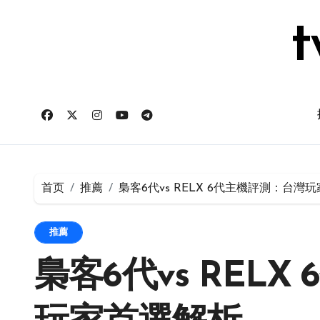
跳
转
t
到
内
容
首页
推薦
梟客6代vs RELX 6代主機評測：台灣
推薦
梟客6代vs REL