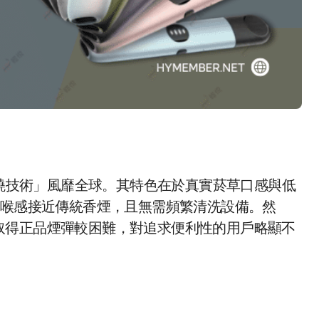
燒技術」風靡全球。其特色在於真實菸草口感與低
擊喉感接近傳統香煙，且無需頻繁清洗設備。然
取得正品煙彈較困難，對追求便利性的用戶略顯不