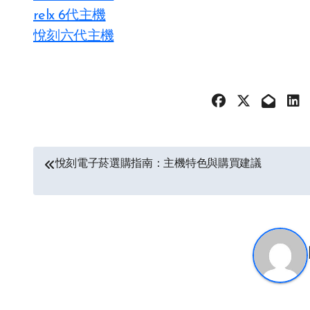
relx 6代主機
悅刻六代主機
文
悅刻電子菸選購指南：主機特色與購買建議
章
导
航