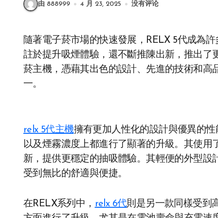
由 888999
4 月 23, 2025
没有评论
隨著電子菸市場的快速發展，RELX 5代成為許多煙民轉向電子菸的首選產品之一。RELX不僅專
註於提升吸煙體驗，還不斷推陳出新，推出了
菸主機，憑藉其出色的設計、先進的技術和高
一。
relx 5代主機
擁有更加人性化的設計與優異的性
以及煙霧濃度上都進行了顯著的升級。其使用
新，提供更穩定的抽吸體驗。其輕便的外型設
受到無比的舒適與便捷。
在RELX系列中，
relx 6代
則是另一款同樣受到高