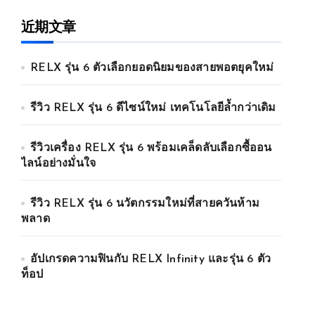
近期文章
RELX รุ่น 6 ตัวเลือกยอดนิยมของสายพอตยุคใหม่
รีวิว RELX รุ่น 6 ดีไซน์ใหม่ เทคโนโลยีล้ำกว่าเดิม
รีวิวเครื่อง RELX รุ่น 6 พร้อมเคล็ดลับเลือกซื้ออน
ไลน์อย่างมั่นใจ
รีวิว RELX รุ่น 6 นวัตกรรมใหม่ที่สายควันห้าม
พลาด
อัปเกรดความฟินกับ RELX Infinity และรุ่น 6 ตัว
ท็อป