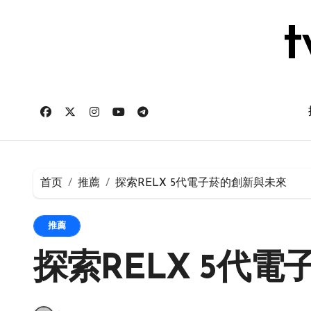
跳
转
t
到
内
容
首页
推薦
探索RELX 5代電子菸的創新與未來
推薦
探索RELX 5代