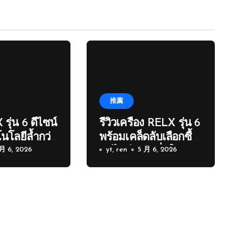
推薦
 รุ่น 6 ดีไซน์
รีวิวเครื่อง RELX รุ่น 6
นโลยีล้ำกว่า
พร้อมเคล็ดลับเลือกซื้อ
 月 6, 2026
อนไลน์อย่างมั่นใจ
yt, ren
5 月 6, 2026