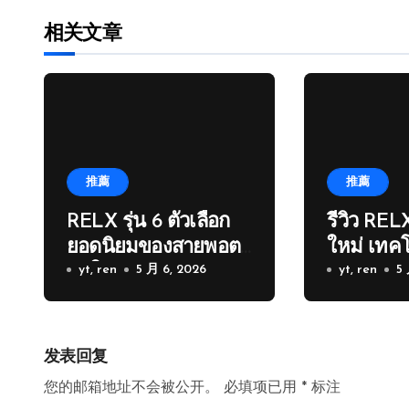
相关文章
推薦
推薦
RELX รุ่น 6 ตัวเลือก
รีวิว RELX
ยอดนิยมของสายพอต
ใหม่ เทคโ
ยุคใหม่
yt, ren
5 月 6, 2026
เดิม
yt, ren
5
发表回复
您的邮箱地址不会被公开。
必填项已用
*
标注