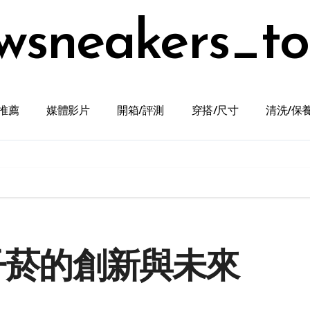
wsneakers_t
推薦
媒體影片
開箱/評測
穿搭/尺寸
清洗/保
電子菸的創新與未來