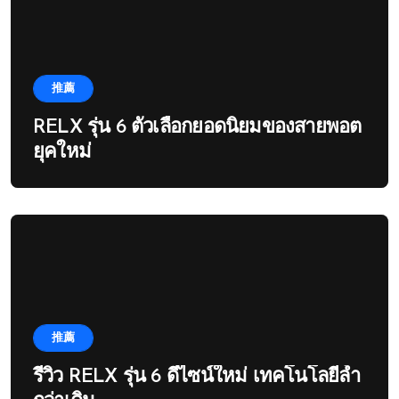
推薦
RELX รุ่น 6 ตัวเลือกยอดนิยมของสายพอต
ยุคใหม่
推薦
รีวิว RELX รุ่น 6 ดีไซน์ใหม่ เทคโนโลยีล้ำ