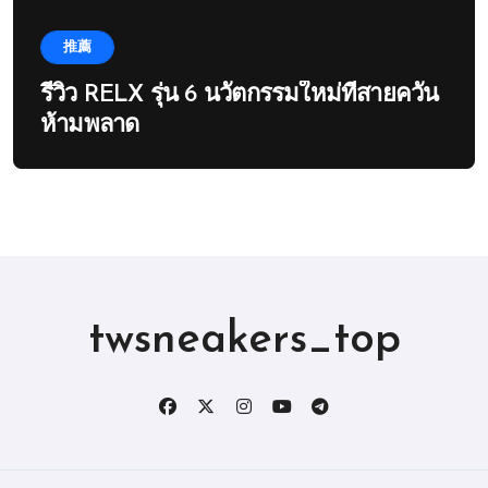
推薦
รีวิว RELX รุ่น 6 นวัตกรรมใหม่ที่สายควัน
ห้ามพลาด
twsneakers_top