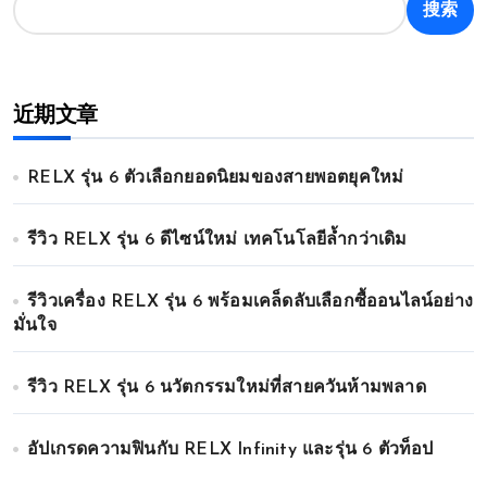
搜索
近期文章
RELX รุ่น 6 ตัวเลือกยอดนิยมของสายพอตยุคใหม่
รีวิว RELX รุ่น 6 ดีไซน์ใหม่ เทคโนโลยีล้ำกว่าเดิม
รีวิวเครื่อง RELX รุ่น 6 พร้อมเคล็ดลับเลือกซื้ออนไลน์อย่าง
มั่นใจ
รีวิว RELX รุ่น 6 นวัตกรรมใหม่ที่สายควันห้ามพลาด
อัปเกรดความฟินกับ RELX Infinity และรุ่น 6 ตัวท็อป