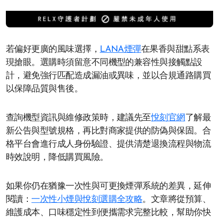
若偏好更廣的風味選擇，
LANA煙彈
在果香與甜點系表
現搶眼。選購時須留意不同機型的兼容性與接觸點設
計，避免強行匹配造成漏油或異味，並以合規通路購買
以保障品質與售後。
查詢機型資訊與維修政策時，建議先至
悅刻官網
了解最
新公告與型號規格，再比對商家提供的防偽與保固。合
格平台會進行成人身份驗證、提供清楚退換流程與物流
時效說明，降低購買風險。
如果你仍在猶豫一次性與可更換煙彈系統的差異，延伸
閱讀：
一次性小煙與悅刻選購全攻略
。文章將從預算、
維護成本、口味穩定性到便攜需求完整比較，幫助你快