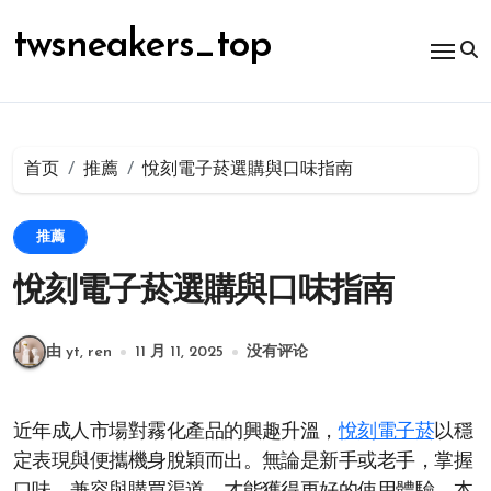
跳
转
twsneakers_top
到
内
容
首页
推薦
悅刻電子菸選購與口味指南
推薦
悅刻電子菸選購與口味指南
由 yt, ren
11 月 11, 2025
没有评论
近年成人市場對霧化產品的興趣升溫，
悅刻電子菸
以穩
定表現與便攜機身脫穎而出。無論是新手或老手，掌握