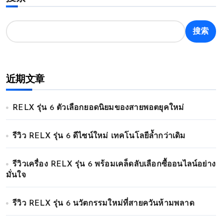
搜索
近期文章
RELX รุ่น 6 ตัวเลือกยอดนิยมของสายพอตยุคใหม่
รีวิว RELX รุ่น 6 ดีไซน์ใหม่ เทคโนโลยีล้ำกว่าเดิม
รีวิวเครื่อง RELX รุ่น 6 พร้อมเคล็ดลับเลือกซื้ออนไลน์อย่าง
มั่นใจ
รีวิว RELX รุ่น 6 นวัตกรรมใหม่ที่สายควันห้ามพลาด