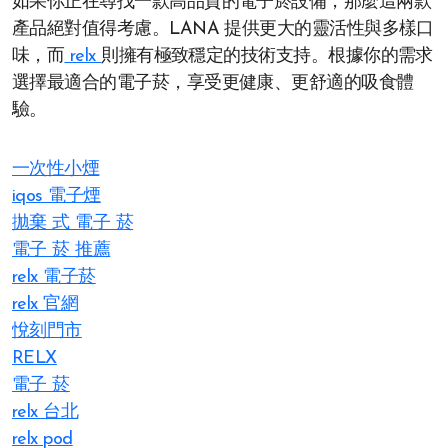
如果你正在尋找一款高品質的電子菸設備，那麼這兩款
產品絕對值得考慮。LANA 提供更大的靈活性與多樣口
味，而
relx
則擁有極致穩定的技術支持。根據你的需求
選擇最適合的電子菸，享受更健康、更舒適的吸食體
驗。
一次性小煙
iqos 電子煙​
拋棄 式 電子 菸​
電子 菸 推薦
relx 電子菸
relx 官網
悅刻門市
RELX
電子 菸
relx 台北
relx pod