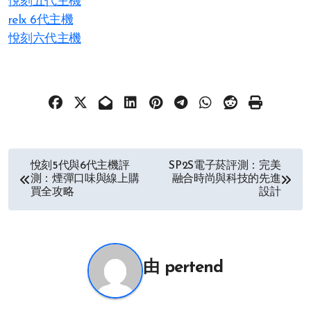
悅刻五代主機
relx 6代主機
悅刻六代主機
文
悅刻5代與6代主機評
SP2S電子菸評測：完美
測：煙彈口味與線上購
融合時尚與科技的先進
章
買全攻略
設計
导
航
由
pertend