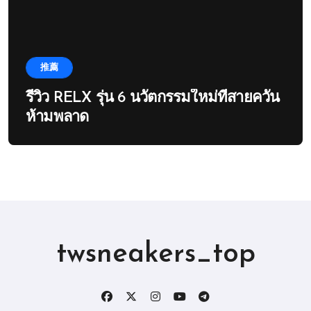
推薦
รีวิว RELX รุ่น 6 นวัตกรรมใหม่ที่สายควัน
ห้ามพลาด
twsneakers_top