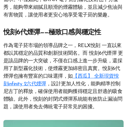
秀，能夠帶來細膩且順滑的煙霧體驗，並且減少焦油與
有害物質，讓使用者更安心地享受電子菸的樂趣。
悅刻6代煙彈——極致口感與穩定性
作為電子菸市場的領導品牌之一，RELX悅刻 一直以來
都以其穩定的品質和創新技術聞名。而 悅刻6代煙彈 更
是該品牌的一大突破，不僅在口感上進一步升級，還採
用了新型霧化技術，使煙霧更加綿密且真實。悅刻6代
煙彈也擁有豐富的口味選擇，如
【西瓜】 全新現貨悅
刻infinity 2六代煙彈
，設計更加人性化，能夠精準控制
尼古丁的釋放，確保使用者能夠獲得穩定且舒適的吸食
體驗。此外，悅刻的封閉式煙彈系統能有效防止漏油問
題，讓使用者免去傳統電子菸常見的困擾。