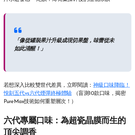
「像從罐裝果汁升級成現切果盤，味蕾從未
如此清醒！」
若想深入比較雙世代差異，立即閱讀：
神級口味降臨！
悅刻五代vs六代煙彈終極體驗
（盲測10款口味，揭密
PureMax技術如何重塑層次！）
六代專屬口味：為超瓷晶膜而生的
頂尖調香