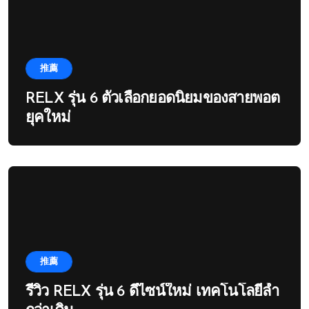
推薦
RELX รุ่น 6 ตัวเลือกยอดนิยมของสายพอต
ยุคใหม่
推薦
รีวิว RELX รุ่น 6 ดีไซน์ใหม่ เทคโนโลยีล้ำ