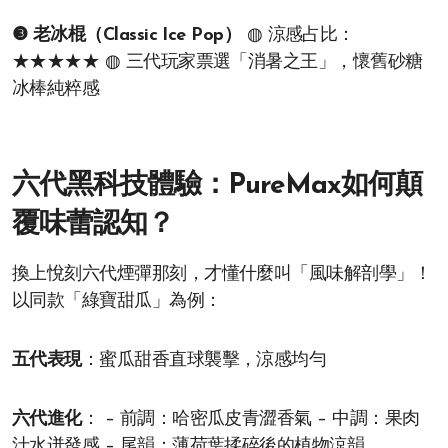
❸ 老冰棍（Classic Ice Pop）
◍ 涼感占比：
★★★★★ ◍ 三代玩家票選「消暑之王」，懷舊砂糖
冰棒純粹感
六代黑科技體驗：PureMax如何顛
覆味蕾認知？
換上悅刻六代煙彈那刻，才懂什麼叫「風味解剖學」！
以同款「綠寶甜瓜」為例：
五代表現
：蜜瓜甜香直球襲擊，涼感均勻
六代進化
： – 前調：哈密瓜皮青澀香氣 – 中調：果肉
汁水迸發感 – 尾韻：薄荷葉揉碎後的植物涼韻