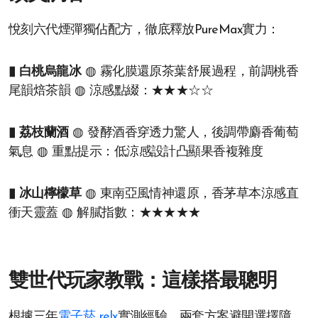
悅刻六代煙彈獨佔配方，徹底釋放PureMax實力：
▮ 白桃烏龍冰
◍ 霧化膜還原茶葉舒展過程，前調桃香
尾韻焙茶韻 ◍ 涼感點綴：★★★☆☆
▮ 荔枝蘭酒
◍ 發酵酒香穿透力驚人，後調帶麝香葡萄
氣息 ◍ 重點提示：低涼感設計凸顯果香複雜度
▮ 冰山檸檬草
◍ 東南亞風情神還原，香茅草本涼感直
衝天靈蓋 ◍ 解膩指數：★★★★★
雙世代玩家教戰：這樣搭最聰明
根據三年
電子菸 relx
實測經驗，兩套方案避開選擇障