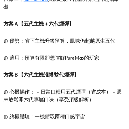
礙：
方案Ａ【五代主機＋六代煙彈】
◍ 優勢：省下主機升級預算，風味仍超越原生五代
◍ 適用：預算有限卻想嚐鮮PureMax的玩家
方案Ｂ【六代主機混搭雙代煙彈】
◍ 心機操作： – 日常口糧用五代煙彈（省成本） – 週
末放鬆開六代專屬口味（享受頂級解析）
◍ 終極體驗：一機駕馭兩種口感宇宙