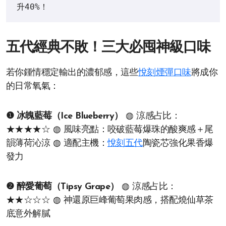
升40%！
五代經典不敗！三大必囤神級口味
若你鍾情穩定輸出的濃郁感，這些
悅刻煙彈口味
將成你
的日常氧氣：
❶ 冰魄藍莓（Ice Blueberry）
◍ 涼感占比：
★★★★☆ ◍ 風味亮點：咬破藍莓爆珠的酸爽感＋尾
韻薄荷沁涼 ◍ 適配主機：
悅刻五代
陶瓷芯強化果香爆
發力
❷ 醉愛葡萄（Tipsy Grape）
◍ 涼感占比：
★★☆☆☆ ◍ 神還原巨峰葡萄果肉感，搭配燒仙草茶
底意外解膩