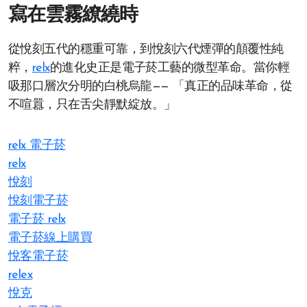
寫在雲霧繚繞時
從悅刻五代的穩重可靠，到悅刻六代煙彈的顛覆性純
粹，
relx
的進化史正是電子菸工藝的微型革命。當你輕
吸那口層次分明的白桃烏龍—— 「真正的品味革命，從
不喧囂，只在舌尖靜默綻放。」
relx 電子菸
relx
悅刻
悅刻電子菸
電子菸 relx
電子菸線上購買
悅客電子菸
relex
悅克