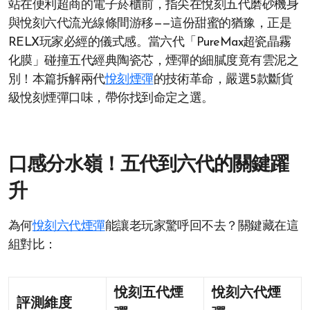
站在便利超商的電子菸櫃前，指尖在悅刻五代磨砂機身
與悅刻六代流光線條間游移——這份甜蜜的猶豫，正是
RELX玩家必經的儀式感。當六代「PureMax超瓷晶霧
化膜」碰撞五代經典陶瓷芯，煙彈的細膩度竟有雲泥之
別！本篇拆解兩代
悅刻煙彈
的技術革命，嚴選5款斷貨
級悅刻煙彈口味，帶你找到命定之選。
口感分水嶺！五代到六代的關鍵躍
升
為何
悅刻六代煙彈
能讓老玩家驚呼回不去？關鍵藏在這
組對比：
悅刻五代煙
悅刻六代煙
評測維度