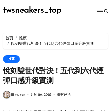
跳
转
twsneakers_top
到
内
容
首页
推薦
悅刻雙世代對決！五代到六代煙彈口感升級實測
推薦
悅刻雙世代對決！五代到六代煙
彈口感升級實測
由 yt, ren
6 月 26, 2025
没有评论