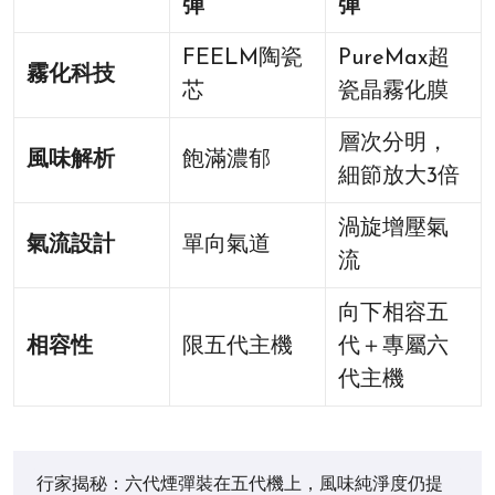
彈
彈
FEELM陶瓷
PureMax超
霧化科技
芯
瓷晶霧化膜
層次分明，
風味解析
飽滿濃郁
細節放大3倍
渦旋增壓氣
氣流設計
單向氣道
流
向下相容五
相容性
限五代主機
代＋專屬六
代主機
行家揭秘：六代煙彈裝在五代機上，風味純淨度仍提