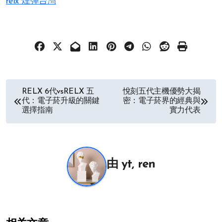
relx 煙彈台灣
文
RELX 6代vsRELX 五
悅刻五代主機優勢大揭
代：電子菸升級的關鍵
密：電子菸界的經典與
章
選擇指南
實力代表
导
航
由
yt, ren