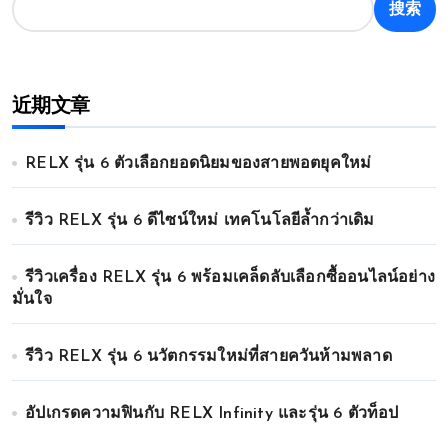
搜索
近期文章
RELX รุ่น 6 ตัวเลือกยอดนิยมของสายพอตยุคใหม่
รีวิว RELX รุ่น 6 ดีไซน์ใหม่ เทคโนโลยีล้ำกว่าเดิม
รีวิวเครื่อง RELX รุ่น 6 พร้อมเคล็ดลับเลือกซื้ออนไลน์อย่าง
มั่นใจ
รีวิว RELX รุ่น 6 นวัตกรรมใหม่ที่สายควันห้ามพลาด
อัปเกรดความฟินกับ RELX Infinity และรุ่น 6 ตัวท็อป