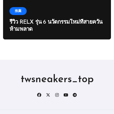
推薦
รีวิว RELX รุ่น 6 นวัตกรรมใหม่ที่สายควัน
ห้ามพลาด
twsneakers_top