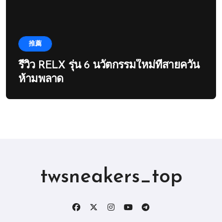
推薦
รีวิว RELX รุ่น 6 นวัตกรรมใหม่ที่สายควัน
ห้ามพลาด
twsneakers_top