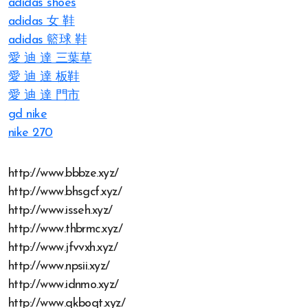
adidas shoes
adidas 女 鞋
adidas 籃球 鞋
愛 迪 達 三葉草
愛 迪 達 板鞋
愛 迪 達 門市
gd nike
nike 270
http://www.bbbze.xyz/
http://www.bhsgcf.xyz/
http://www.isseh.xyz/
http://www.thbrmc.xyz/
http://www.jfvvxh.xyz/
http://www.npsii.xyz/
http://www.idnmo.xyz/
http://www.qkboqt.xyz/