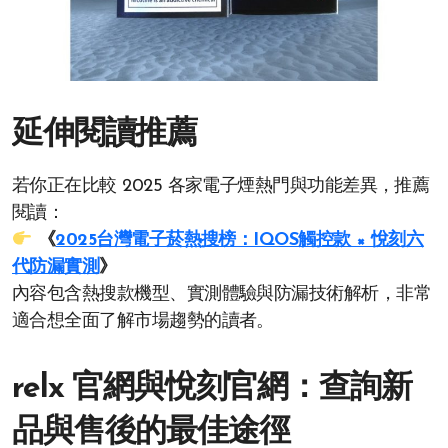
延伸閱讀推薦
若你正在比較 2025 各家電子煙熱門與功能差異，推薦
閱讀：
《
2025台灣電子菸熱搜榜：IQOS觸控款 × 悅刻六
代防漏實測
》
內容包含熱搜款機型、實測體驗與防漏技術解析，非常
適合想全面了解市場趨勢的讀者。
relx 官網與悅刻官網：查詢新
品與售後的最佳途徑