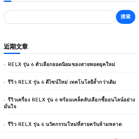
搜索
近期文章
RELX รุ่น 6 ตัวเลือกยอดนิยมของสายพอตยุคใหม่
รีวิว RELX รุ่น 6 ดีไซน์ใหม่ เทคโนโลยีล้ำกว่าเดิม
รีวิวเครื่อง RELX รุ่น 6 พร้อมเคล็ดลับเลือกซื้ออนไลน์อย่าง
มั่นใจ
รีวิว RELX รุ่น 6 นวัตกรรมใหม่ที่สายควันห้ามพลาด