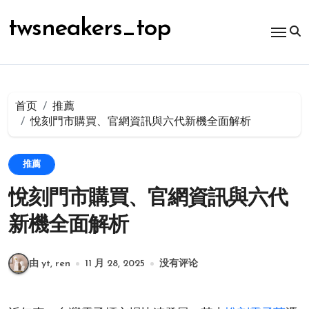
跳
转
twsneakers_top
到
内
容
首页
推薦
悅刻門市購買、官網資訊與六代新機全面解析
推薦
悅刻門市購買、官網資訊與六代
新機全面解析
由 yt, ren
11 月 28, 2025
没有评论