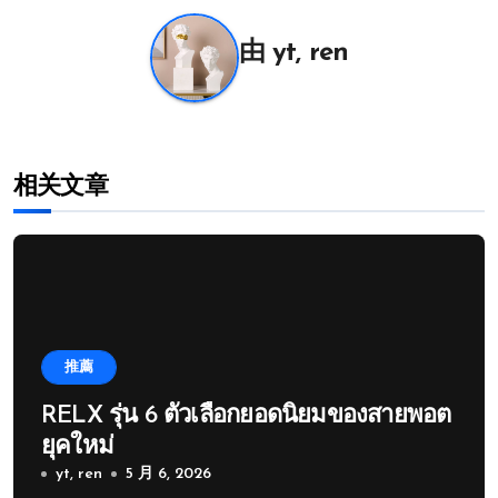
航
由
yt, ren
相关文章
推薦
RELX รุ่น 6 ตัวเลือกยอดนิยมของสายพอต
ยุคใหม่
yt, ren
5 月 6, 2026