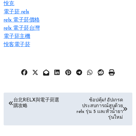
悅克
電子菸 relx
relx 電子菸價格
relx 電子菸台灣
電子菸主機
悅客電子菸
文
台北RELX與電子菸選
ช้อปคุ้ม! อัปเกรด
購攻略
ประสบการณ์สูบด้วย
章
relx รุ่น 5 และหัวน้ำยา
รุ่นใหม่
导