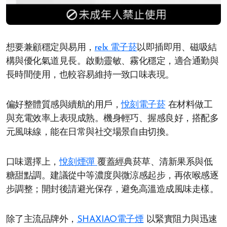
想要兼顧穩定與易用，
relx 電子菸
以即插即用、磁吸結
構與優化氣道見長。啟動靈敏、霧化穩定，適合通勤與
長時間使用，也較容易維持一致口味表現。
偏好整體質感與續航的用戶，
悅刻電子菸
在材料做工
與充電效率上表現成熟。機身輕巧、握感良好，搭配多
元風味線，能在日常與社交場景自由切換。
口味選擇上，
悅刻煙彈
覆蓋經典菸草、清新果系與低
糖甜點調。建議從中等濃度與微涼感起步，再依喉感逐
步調整；開封後請避光保存，避免高溫造成風味走樣。
除了主流品牌外，
SHAXIAO電子煙
以緊實阻力與迅速