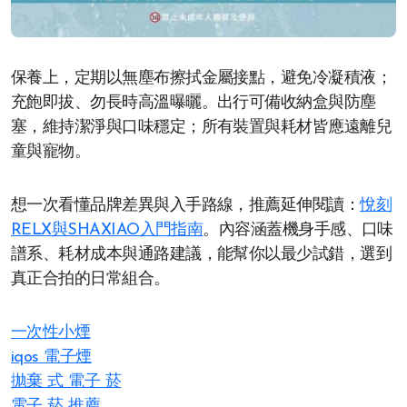
保養上，定期以無塵布擦拭金屬接點，避免冷凝積液；
充飽即拔、勿長時高溫曝曬。出行可備收納盒與防塵
塞，維持潔淨與口味穩定；所有裝置與耗材皆應遠離兒
童與寵物。
想一次看懂品牌差異與入手路線，推薦延伸閱讀：
悅刻
RELX與SHAXIAO入門指南
。內容涵蓋機身手感、口味
譜系、耗材成本與通路建議，能幫你以最少試錯，選到
真正合拍的日常組合。
一次性小煙
iqos 電子煙​
拋棄 式 電子 菸​
電子 菸 推薦