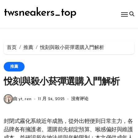
跳
转
twsneakers_top
到
内
容
首页
推薦
悅刻與殺小菸彈選購入門解析
推薦
悅刻與殺小菸彈選購入門解析
由 yt, ren
11 月 24, 2025
没有评论
封閉式霧化系統近年成熟，從外出輕便到日常主力，各
品牌各有擁護者。選購前先鎖定預算、喉感偏好與維護