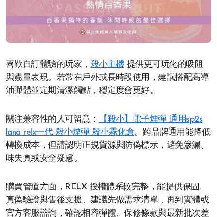
喜歡自訂體驗的玩家，
殺小主機
提供更可玩化的吸阻
與霧量表現。若常在戶外或長時段使用，建議搭配高導
油彈體並定期清潔觸點，穩定度會更好。
關注兼容性的人可留意：
【殺小】電子煙彈 通用sp2s
lana relx一代 殺小煙彈 殺小霧化倉
。跨品牌通用能降低
轉換成本，但請認明正規貨源與防偽標示，避免滲漏、
味失真或安全疑慮。
購買管道方面，RELX 授權體系較完整，能提供保固、
真偽驗證與售後支援。建議先做需求清單，再到實體或
官方客服諮詢，確認相容彈體、保修條款與最新批次差