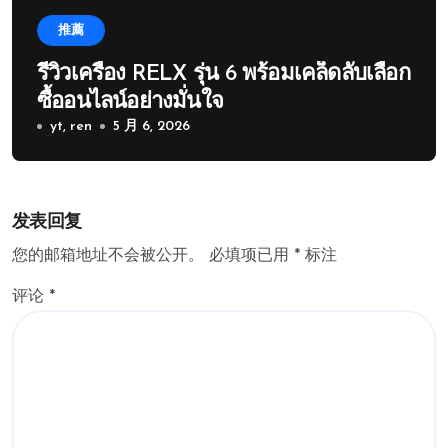
推薦
รีวิวเครื่อง RELX รุ่น 6 พร้อมเคล็ดลับเลือก
ซื้ออนไลน์อย่างมั่นใจ
yt, ren
5 月 6, 2026
发表回复
您的邮箱地址不会被公开。
必填项已用
*
标注
评论
*