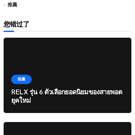
推薦
您错过了
推薦
RELX รุ่น 6 ตัวเลือกยอดนิยมของสายพอต
ยุคใหม่