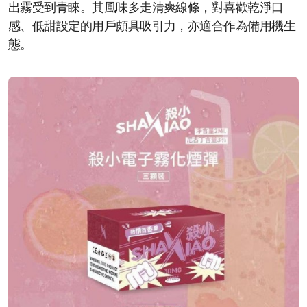
出霧受到青睞。其風味多走清爽線條，對喜歡乾淨口
感、低甜設定的用戶頗具吸引力，亦適合作為備用機生
態。