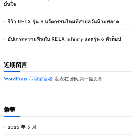
มั่นใจ
รีวิว RELX รุ่น 6 นวัตกรรมใหม่ที่สายควันห้ามพลาด
อัปเกรดความฟินกับ RELX Infinity และรุ่น 6 ตัวท็อป
近期留言
WordPress 示範留言者
发表在
網站第一篇文章
彙整
2026 年 5 月