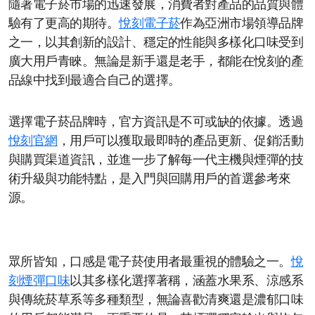
隨著電子菸市場的迅速發展，消費者對產品的品質與體
驗有了更高的期待。
悅刻電子菸
作為亞洲市場領導品牌
之一，以其創新的設計、穩定的性能與多樣化口味受到
廣大用戶青睞。無論是新手還是老手，都能在悅刻的產
品線中找到最適合自己的選擇。
選擇電子菸品牌時，官方資訊是不可或缺的依據。透過
悅刻官網
，用戶可以獲取最即時的產品更新、促銷活動
與購買渠道資訊，並進一步了解每一代主機與煙彈的技
術升級與功能特點，是入門與回購用戶的首選參考來
源。
眾所皆知，口感是電子菸使用者最重視的體驗之一。
悅
刻煙彈口味
以其多樣化選擇著稱，涵蓋水果系、涼感系
與傳統菸草系等多種類型，無論喜歡清爽還是濃郁口味