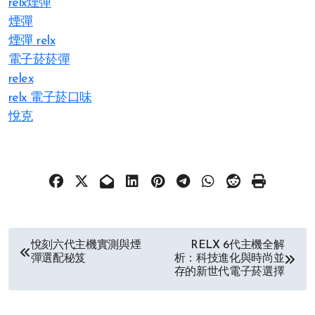
relx煙彈
煙彈
煙彈 relx
電子菸菸彈
relex
relx 電子菸口味
悅克
文
悅刻六代主機實測與煙
RELX 6代主機全解
彈選配秘笈
析：科技進化與時尚並
章
存的新世代電子菸選擇
导