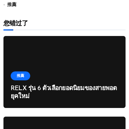
推薦
您错过了
推薦
RELX รุ่น 6 ตัวเลือกยอดนิยมของสายพอต
ยุคใหม่