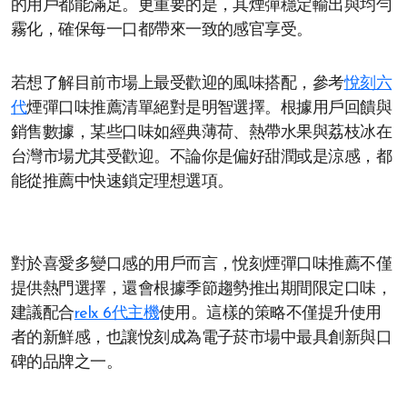
的用戶都能滿足。更重要的是，其煙彈穩定輸出與均勻
霧化，確保每一口都帶來一致的感官享受。
若想了解目前市場上最受歡迎的風味搭配，參考
悅刻六
代
煙彈口味推薦清單絕對是明智選擇。根據用戶回饋與
銷售數據，某些口味如經典薄荷、熱帶水果與荔枝冰在
台灣市場尤其受歡迎。不論你是偏好甜潤或是涼感，都
能從推薦中快速鎖定理想選項。
對於喜愛多變口感的用戶而言，悅刻煙彈口味推薦不僅
提供熱門選擇，還會根據季節趨勢推出期間限定口味，
建議配合
relx 6代主機
使用。這樣的策略不僅提升使用
者的新鮮感，也讓悅刻成為電子菸市場中最具創新與口
碑的品牌之一。