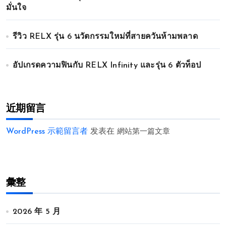
มั่นใจ
รีวิว RELX รุ่น 6 นวัตกรรมใหม่ที่สายควันห้ามพลาด
อัปเกรดความฟินกับ RELX Infinity และรุ่น 6 ตัวท็อป
近期留言
WordPress 示範留言者
发表在
網站第一篇文章
彙整
2026 年 5 月