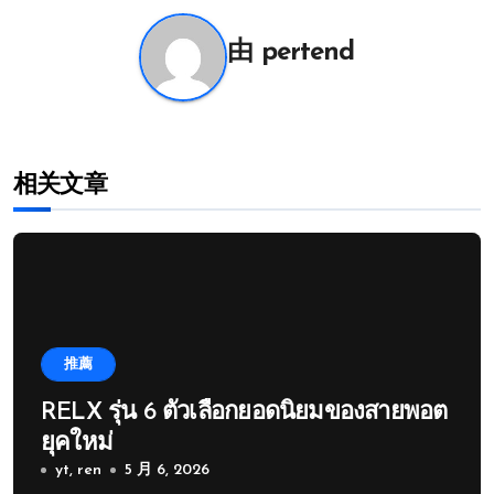
航
由
pertend
相关文章
推薦
RELX รุ่น 6 ตัวเลือกยอดนิยมของสายพอต
ยุคใหม่
yt, ren
5 月 6, 2026