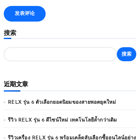
搜索
搜索
近期文章
RELX รุ่น 6 ตัวเลือกยอดนิยมของสายพอตยุคใหม่
รีวิว RELX รุ่น 6 ดีไซน์ใหม่ เทคโนโลยีล้ำกว่าเดิม
รีวิวเครื่อง RELX รุ่น 6 พร้อมเคล็ดลับเลือกซื้ออนไลน์อย่าง