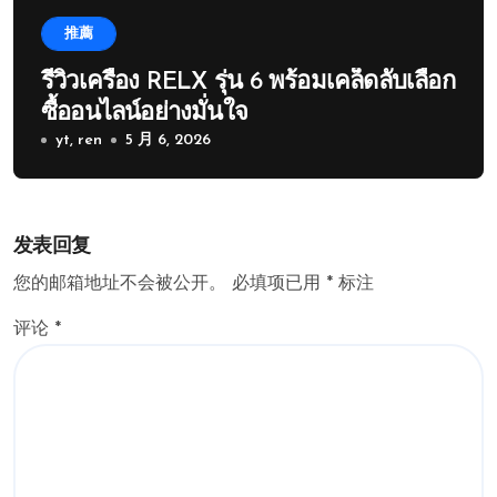
推薦
รีวิวเครื่อง RELX รุ่น 6 พร้อมเคล็ดลับเลือก
ซื้ออนไลน์อย่างมั่นใจ
yt, ren
5 月 6, 2026
发表回复
您的邮箱地址不会被公开。
必填项已用
*
标注
评论
*