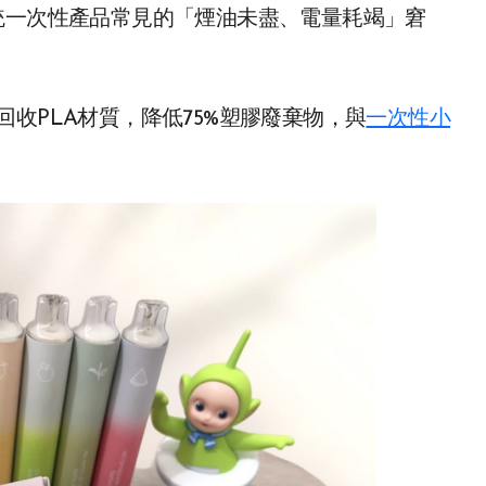
統一次性產品常見的「煙油未盡、電量耗竭」窘
收PLA材質，降低75%塑膠廢棄物，與
一次性小