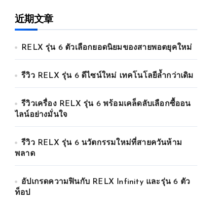
近期文章
RELX รุ่น 6 ตัวเลือกยอดนิยมของสายพอตยุคใหม่
รีวิว RELX รุ่น 6 ดีไซน์ใหม่ เทคโนโลยีล้ำกว่าเดิม
รีวิวเครื่อง RELX รุ่น 6 พร้อมเคล็ดลับเลือกซื้ออน
ไลน์อย่างมั่นใจ
รีวิว RELX รุ่น 6 นวัตกรรมใหม่ที่สายควันห้าม
พลาด
อัปเกรดความฟินกับ RELX Infinity และรุ่น 6 ตัว
ท็อป