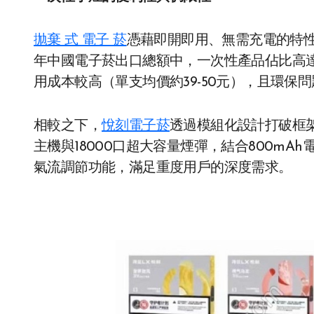
拋棄 式 電子 菸​
憑藉即開即用、無需充電的特性
年中國電子菸出口總額中，一次性產品佔比高達
用成本較高（單支均價約39-50元），且環保
相較之下，
悅刻電子菸
透過模組化設計打破框架。
主機與18000口超大容量煙彈，結合800m
氣流調節功能，滿足重度用戶的深度需求。