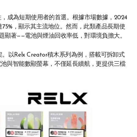
，成為短期使用者的首選。根據市場數據，2024
75%，顯示其主流地位。然而，此類產品長期使
問題顯著——電池與煙油回收率低，對環境負擔大。
以Relx Creator積木系列為例，搭載可拆卸式
Ah電池與智能數顯螢幕，不僅延長續航，更提供三檔