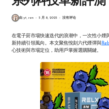
系列科技革新評測
由 yt, ren
5 月 8, 2025
没有评论
在電子菸市場快速迭代的浪潮中，一次性小煙與換彈式設備各擁優勢，而悅刻電子菸透過技術革
新持續引領風向。本文聚焦悅刻六代煙彈與
Re
心技術與市場定位，助用戶掌握選購關鍵。