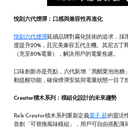
悅刻六代煙彈：口感與兼容性再進化
悅刻六代煙彈
延續品牌對霧化技術的追求，採用雙
度提升20%，且完美兼容五代主機。其尼古丁
（充至80%電量），解決用戶的電量焦慮。
口味創新亦是亮點，六代新增「黑醋栗泡泡糖」
動提醒功能，確保煙彈安裝與電量狀態一目了
Creator積木系列：模組化設計的未來趨勢
Relx Creator積木系列重新定義
電子 菸
的靈活性
首創「可替換風味模組」，用戶可自由搭配薄