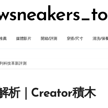
wsneakers_t
推薦
媒體影片
開箱/評測
穿搭/尺寸
清洗/保
系列科技革新評測
｜Creator積木