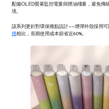
配備OLED螢幕監控電量與煙油殘量，避免傳
境。
該系列更針對環保痛點設計——煙彈外殼採用可回
煙
相比，長期使用成本節省近60%。