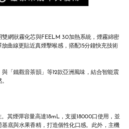
網狀霧化芯與FEELM 3.0加熱系統，煙霧綿密
釋放曲線更貼近真煙擊喉感，搭配15分鐘快充技術
與「鐵觀音茶韻」等12款亞洲風味，結合智能震
然。
。其煙彈容量高達18mL，支援18000口使用，並
荷基底與水果香精，打造個性化口感。此外，主機