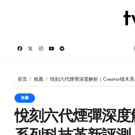
跳
转
t
到
内
容
首页
推薦
悅刻六代煙彈深度解析｜Creator積木
推薦
悅刻六代煙彈深度解析