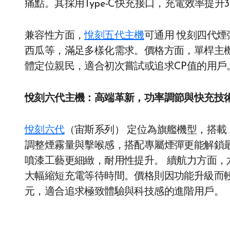
痛點。其採用Type-C快充接口，充電效率提升
兼容性方面，
悅刻五代主機
可通用 悅刻四代煙
西瓜等，滿足多樣化需求。價格方面，單桿主機官
體定位親民，適合初次嘗試或追求CP值的用戶
悅刻六代主機：高端革新，功率調節與快充技
悅刻六代
（宙斯系列） 定位為旗艦機型，搭載 三
調整煙霧量與擊喉感，搭配專屬煙彈更能解鎖
噴漆工藝更細緻，耐用性提升。 續航力方面，六代
大幅縮短充電等待時間。價格則因功能升級而較高
元，適合追求極致體驗與科技感的進階用戶。