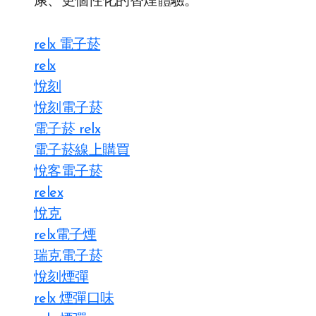
康、更個性化的替煙體驗。
relx 電子菸
relx
悅刻
悅刻電子菸
電子菸 relx
電子菸線上購買
悅客電子菸
relex
悅克
relx電子煙
瑞克電子菸
悅刻煙彈
relx 煙彈口味