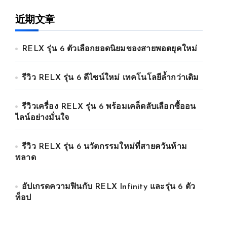
近期文章
RELX รุ่น 6 ตัวเลือกยอดนิยมของสายพอตยุคใหม่
รีวิว RELX รุ่น 6 ดีไซน์ใหม่ เทคโนโลยีล้ำกว่าเดิม
รีวิวเครื่อง RELX รุ่น 6 พร้อมเคล็ดลับเลือกซื้ออน
ไลน์อย่างมั่นใจ
รีวิว RELX รุ่น 6 นวัตกรรมใหม่ที่สายควันห้าม
พลาด
อัปเกรดความฟินกับ RELX Infinity และรุ่น 6 ตัว
ท็อป