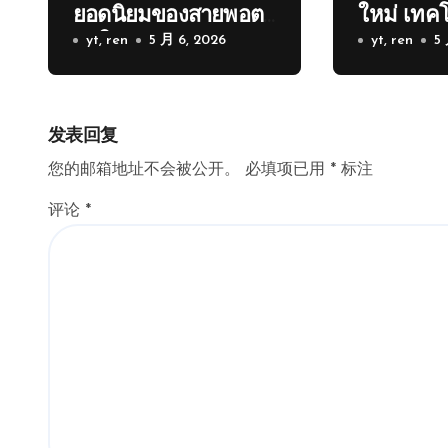
ยอดนิยมของสายพอต
ใหม่ เทคโ
ยุคใหม่
yt, ren
5 月 6, 2026
เดิม
yt, ren
5
发表回复
您的邮箱地址不会被公开。
必填项已用
*
标注
评论
*