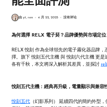
能全面評測
由 yt, ren
4 月 22, 2025
没有评论
為何選擇 RELX 電子菸？品牌優勢與市場定位
RELX 悅刻 作為全球領先的電子霧化器品牌
擇。旗下 悅刻五代主機 與 悅刻六代主機 更
各有千秋，本文將深入解析其差異，並探討
rel
悅刻五代主機：經典再升級，電量顯示與兼容
悅刻五代
（幻影系列） 延續四代的簡約外型，