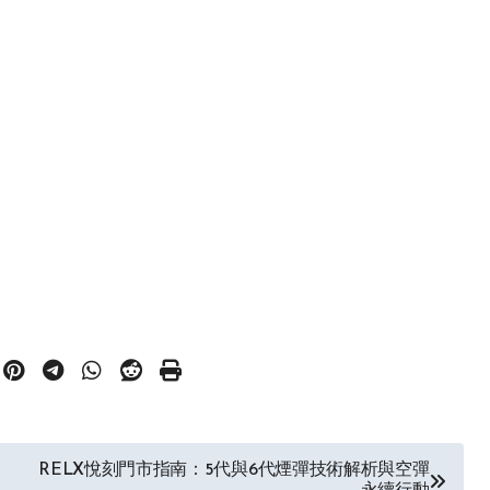
RELX悅刻門市指南：5代與6代煙彈技術解析與空彈