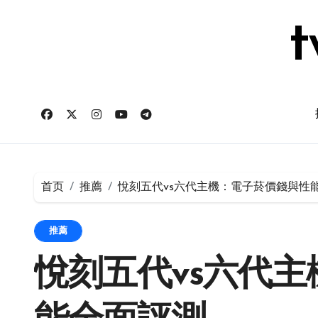
跳
转
t
到
内
容
首页
推薦
悅刻五代vs六代主機：電子菸價錢與性
推薦
悅刻五代vs六代