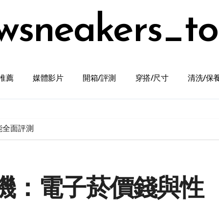
wsneakers_t
推薦
媒體影片
開箱/評測
穿搭/尺寸
清洗/保
能全面評測
主機：電子菸價錢與性