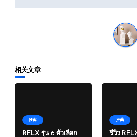
章
导
航
相关文章
推薦
推薦
RELX รุ่น 6 ตัวเลือก
รีวิว RELX