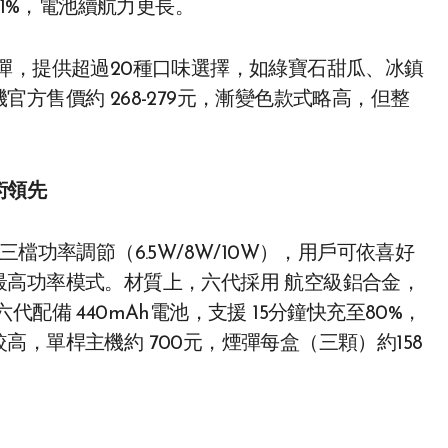
31%，電池續航力更長。
彈，提供超過20種口味選擇，如綠寶石甜瓜、冰鎮
方售價約 268-279元，漸變色款式略高，但整
。
術領先
檔功率調節（6.5W/8W/10W），用戶可依喜好
最高功率模式。材質上，六代採用 航空級鋁合金，
配備 440mAh電池，支援 15分鐘快充至80%，
，單桿主機約 700元，煙彈每盒（三顆）約158