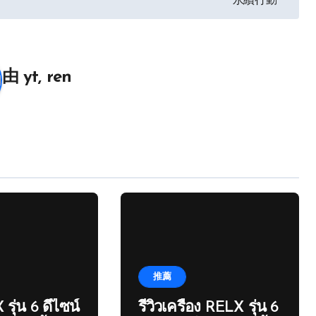
永續行動
由
yt, ren
推薦
 รุ่น 6 ดีไซน์
รีวิวเครื่อง RELX รุ่น 6