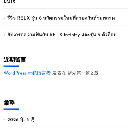
มั่นใจ
รีวิว RELX รุ่น 6 นวัตกรรมใหม่ที่สายควันห้ามพลาด
อัปเกรดความฟินกับ RELX Infinity และรุ่น 6 ตัวท็อป
近期留言
WordPress 示範留言者
发表在
網站第一篇文章
彙整
2026 年 5 月