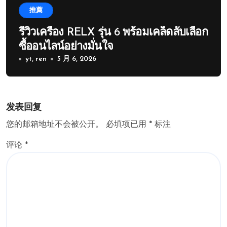
推薦
รีวิวเครื่อง RELX รุ่น 6 พร้อมเคล็ดลับเลือก
ซื้ออนไลน์อย่างมั่นใจ
yt, ren
5 月 6, 2026
发表回复
您的邮箱地址不会被公开。
必填项已用
*
标注
评论
*