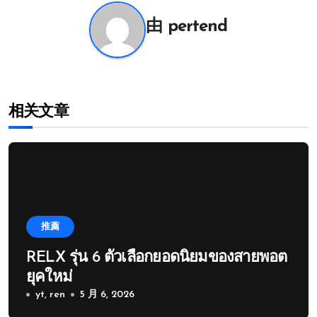
航
由
pertend
相关文章
推薦
RELX รุ่น 6 ตัวเลือกยอดนิยมของสายพอต
ยุคใหม่
yt, ren
5 月 6, 2026