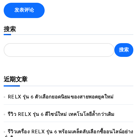
搜索
搜索
近期文章
RELX รุ่น 6 ตัวเลือกยอดนิยมของสายพอตยุคใหม่
รีวิว RELX รุ่น 6 ดีไซน์ใหม่ เทคโนโลยีล้ำกว่าเดิม
รีวิวเครื่อง RELX รุ่น 6 พร้อมเคล็ดลับเลือกซื้ออนไลน์อย่าง