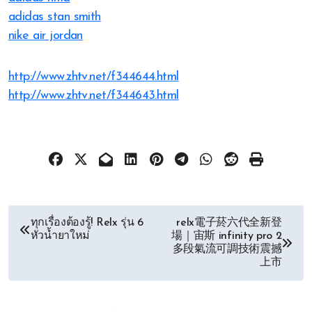
adidas stan smith
nike air jordan
http://www.zhtv.net/f344644.html
http://www.zhtv.net/f344643.html
文
ทุกเรื่องต้องรู้! Relx รุ่น 6
relx電子菸六代全新登
หัวน้ำยาใหม่
場｜宙斯 infinity pro 2
章
多段氣流可調技術震撼
上市
导