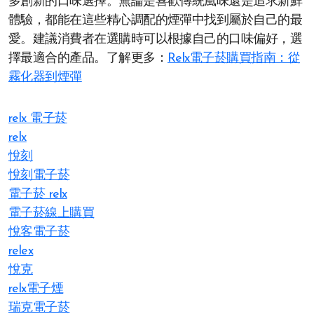
多創新的口味選擇。無論是喜歡傳統風味還是追求新鮮
體驗，都能在這些精心調配的煙彈中找到屬於自己的最
愛。建議消費者在選購時可以根據自己的口味偏好，選
擇最適合的產品。了解更多：
Relx電子菸購買指南：從
霧化器到煙彈
relx 電子菸
relx
悅刻
悅刻電子菸
電子菸 relx
電子菸線上購買
悅客電子菸
relex
悅克
relx電子煙
瑞克電子菸