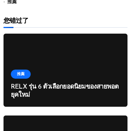
推薦
您错过了
推薦
RELX รุ่น 6 ตัวเลือกยอดนิยมของสายพอต
ยุคใหม่