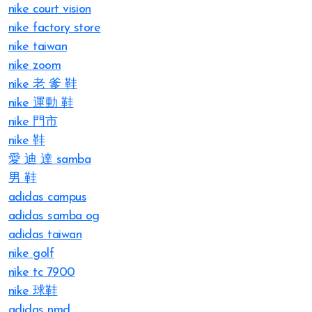
nike court vision
nike factory store
nike taiwan
nike zoom
nike 老 爹 鞋
nike 運動 鞋
nike 門市
nike 鞋
愛 迪 達 samba
男 鞋
adidas campus
adidas samba og
adidas taiwan
nike golf
nike tc 7900
nike 球鞋
adidas nmd