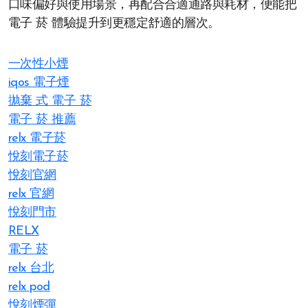
口味偏好與使用場景，再配合合適通路與耗材，便能把
電子 菸 體驗提升到更穩定舒適的層次。
一次性小煙
iqos 電子煙​
拋棄 式 電子 菸​
電子 菸 推薦
relx 電子菸
悅刻電子菸
悅刻官網
relx 官網
悅刻門市
RELX
電子 菸
relx 台北
relx pod
悅刻煙彈