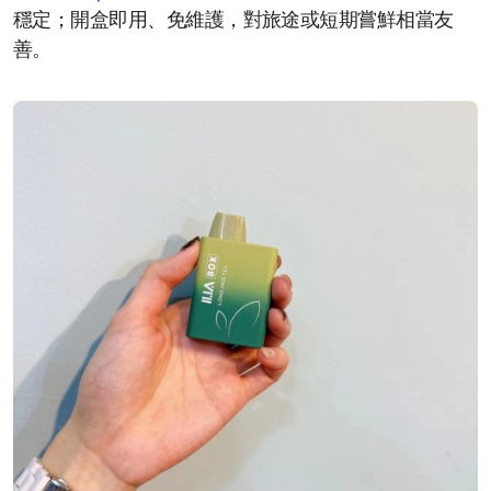
穩定；開盒即用、免維護，對旅途或短期嘗鮮相當友
善。