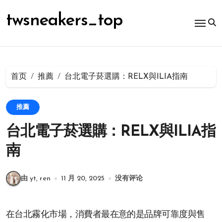
跳
转
twsneakers_top
到
内
容
首页
推薦
台北電子菸選購：RELX與ILIA指南
推薦
台北電子菸選購：RELX與ILIA指
南
由 yt, ren
11 月 20, 2025
没有评论
在台北霧化市場，消費者最在意的是品牌可靠度與售