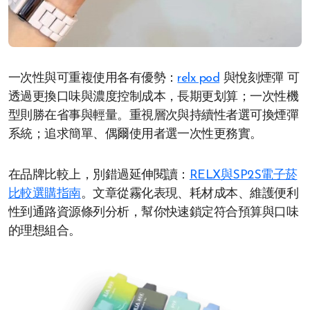
一次性與可重複使用各有優勢：
relx pod
與悅刻煙彈 可
透過更換口味與濃度控制成本，長期更划算；一次性機
型則勝在省事與輕量。重視層次與持續性者選可換煙彈
系統；追求簡單、偶爾使用者選一次性更務實。
在品牌比較上，別錯過延伸閱讀：
RELX與SP2S電子菸
比較選購指南
。文章從霧化表現、耗材成本、維護便利
性到通路資源條列分析，幫你快速鎖定符合預算與口味
的理想組合。