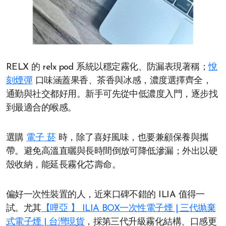
RELX 的 relx pod 系統以穩定霧化、防漏表現著稱；
悅
刻煙彈
口味涵蓋果香、茶香與冰感，濃度選擇齊全，
通勤與社交都好用。新手可先從中低濃度入門，逐步找
到最適合的喉感。
選購
電子 菸
時，除了喜好風味，也要兼顧保養與攜
帶。避免高溫直曬與長時間倒放可降低滲漏；外出以硬
殼收納，能延長霧化芯壽命。
偏好一次性裝置的人，近來口碑不錯的 ILIA 值得一
試。尤其
【哩亞 】 ILIA BOX一次性電子煙 | 三代抛棄
式電子煙 | 台灣現貨
，採第三代升級霧化結構、口感更