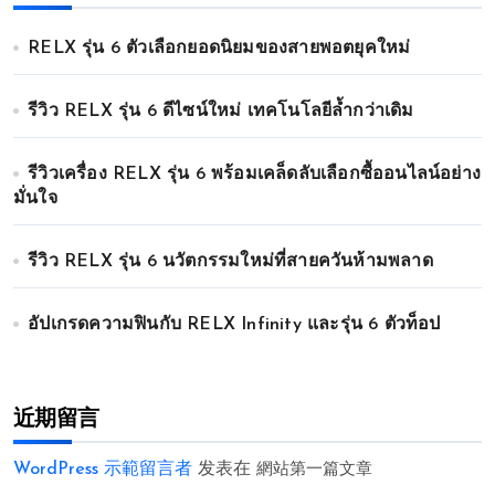
RELX รุ่น 6 ตัวเลือกยอดนิยมของสายพอตยุคใหม่
รีวิว RELX รุ่น 6 ดีไซน์ใหม่ เทคโนโลยีล้ำกว่าเดิม
รีวิวเครื่อง RELX รุ่น 6 พร้อมเคล็ดลับเลือกซื้ออนไลน์อย่าง
มั่นใจ
รีวิว RELX รุ่น 6 นวัตกรรมใหม่ที่สายควันห้ามพลาด
อัปเกรดความฟินกับ RELX Infinity และรุ่น 6 ตัวท็อป
近期留言
WordPress 示範留言者
发表在
網站第一篇文章