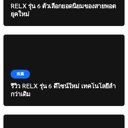
RELX รุ่น 6 ตัวเลือกยอดนิยมของสายพอต
ยุคใหม่
推薦
รีวิว RELX รุ่น 6 ดีไซน์ใหม่ เทคโนโลยีล้ำ
กว่าเดิม