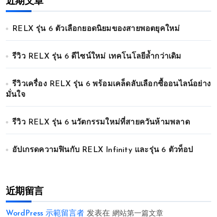
近期文章
RELX รุ่น 6 ตัวเลือกยอดนิยมของสายพอตยุคใหม่
รีวิว RELX รุ่น 6 ดีไซน์ใหม่ เทคโนโลยีล้ำกว่าเดิม
รีวิวเครื่อง RELX รุ่น 6 พร้อมเคล็ดลับเลือกซื้ออนไลน์อย่าง
มั่นใจ
รีวิว RELX รุ่น 6 นวัตกรรมใหม่ที่สายควันห้ามพลาด
อัปเกรดความฟินกับ RELX Infinity และรุ่น 6 ตัวท็อป
近期留言
WordPress 示範留言者
发表在
網站第一篇文章