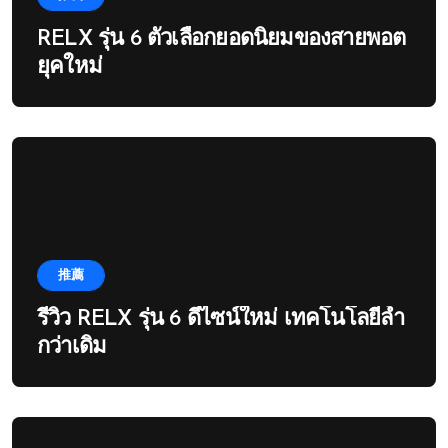
RELX รุ่น 6 ตัวเลือกยอดนิยมของสายพอต
ยุคใหม่
推薦
รีวิว RELX รุ่น 6 ดีไซน์ใหม่ เทคโนโลยีล้ำ
กว่าเดิม