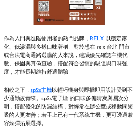
作為入門與進階使用者的熱門品牌，
RELX
以穩定霧
化、低滲漏與多樣口味著稱。對於想在 relx 台北 門市
或合法電商通路選購的人來說，建議優先確認主機代
數、保固與真偽查驗，搭配符合習慣的吸阻與口味強
度，才能長期維持舒適體驗。
相較之下，
sp2s主機
以輕巧機身與即插即用設計受到不
少通勤族青睞。sp2s電子煙 的口味多偏清爽與層次分
明，搭配優化的防漏結構，對經常在辦公室或移動間短
吸的人更友善；若手上已有一代系統主機，更可透過兼
容煙彈拓展選擇。