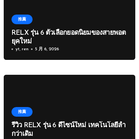
推薦
RELX รุ่น 6 ตัวเลือกยอดนิยมของสายพอต
ยุคใหม่
yt, ren
5 月 6, 2026
推薦
รีวิว RELX รุ่น 6 ดีไซน์ใหม่ เทคโนโลยีล้ำ
กว่าเดิม