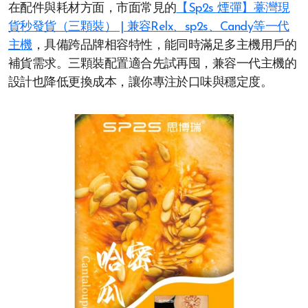
在配件與耗材方面，市面常見的
【Sp2s 煙彈】薹灣現
貨秒發貨（三顆裝） | 兼容Relx、sp2s、Candy等一代
主機
，具備跨品牌相容特性，能同時滿足多主機用戶的
補貨需求。三顆裝配置適合先試再囤，兼容一代主機的
設計也降低更換成本，讓你專注於口味與穩定度。