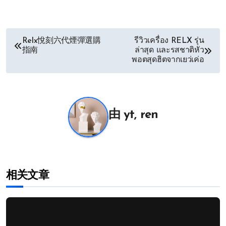
文
Relx悅刻六代煙彈選購
รีวิวเครื่อง RELX รุ่น
指南
ล่าสุด และรสชาติหัว
章
พอตสุดฮิตจากเยว่เค่อ
导
航
由
yt, ren
相关文章