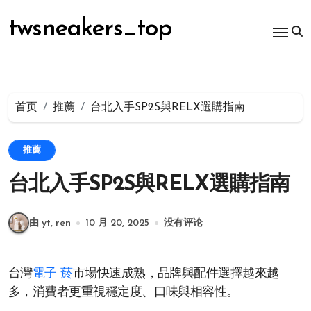
跳
转
twsneakers_top
到
内
容
首页
推薦
台北入手SP2S與RELX選購指南
推薦
台北入手SP2S與RELX選購指南
由 yt, ren
10 月 20, 2025
没有评论
台灣
電子 菸
市場快速成熟，品牌與配件選擇越來越
多，消費者更重視穩定度、口味與相容性。