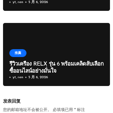
yt, ren
5 月 6, 2026
推薦
รีวิวเครื่อง RELX รุ่น 6 พร้อมเคล็ดลับเลือก
ซื้ออนไลน์อย่างมั่นใจ
yt, ren
5 月 6, 2026
发表回复
您的邮箱地址不会被公开。
必填项已用
*
标注