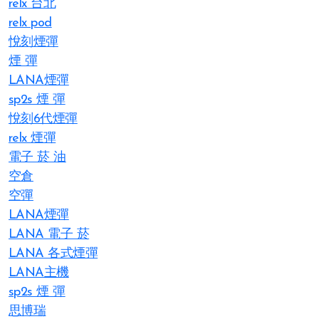
relx 台北
relx pod
悅刻煙彈
煙 彈
LANA煙彈
sp2s 煙 彈​
悅刻6代煙彈
relx 煙彈
電子 菸 油
空倉
空彈
LANA煙彈
LANA 電子 菸​
LANA 各式煙彈
LANA主機
sp2s 煙 彈​
思博瑞