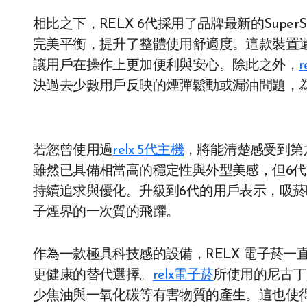
相比之下，RELX 6代採用了品牌最新的Supe
完美平衡，提升了整體使用舒適度。這款裝置
讓用戶在操作上更加便利與安心。除此之外，
r
決過去少數用戶反映的煙彈鬆動或漏油問題，
若您曾使用過
relx 5代主機
，將能清楚感受到第
雖然已具備相當高的穩定性與外型美感，但6代
持續追求與優化。升級到6代的用戶表示，吸
子煙界的一次質的飛躍。
作為一款極具科技感的設備，RELX 電子菸一
更健康的替代選擇。
relx電子菸
所使用的尼古丁
少焦油與一氧化碳等有害物質的產生。這也使得