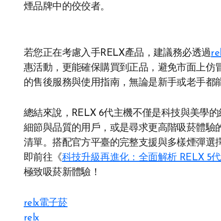
煙品牌中的佼佼者。
若您正在考慮入手RELX產品，建議務必透過
r
惠活動，更能確保購買到正品，避免市面上仿冒
的售後服務與使用指南，無論是新手或老手都
總結來說，RELX 6代主機不僅是科技與美
細節與品質的用戶，或是尋求更高階吸菸體驗的
清單。搭配官方平臺的完整支援與多樣煙彈選擇
即前往《
科技升級再進化：全面解析 RELX 
極致吸菸新體驗！
relx電子菸
relx