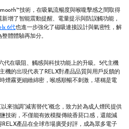
rSmooth™技術，在吸氣流暢度與喉嚨擊感之間取得
還新增了智能震動提醒、電量提示與防誤觸功能，
elx 6代
也進一步強化了磁吸連接設計與氣密性，解
為整體體驗再加分。
六代在吸阻、觸感與科技功能上的升級。5代主機
主機的出現代表了RELX對產品品質與用戶反饋的
菸時煙霧更細緻綿密，喉感順暢不刺激，堪稱是電
直以來強調“減害替代”概念，致力於為成人煙民提供
鹽技術，不僅能有效模擬傳統香菸口感，還能減
RELX產品在全球市場廣受好評，成為眾多電子