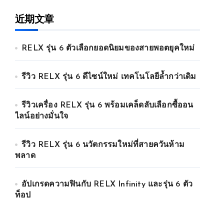
近期文章
RELX รุ่น 6 ตัวเลือกยอดนิยมของสายพอตยุคใหม่
รีวิว RELX รุ่น 6 ดีไซน์ใหม่ เทคโนโลยีล้ำกว่าเดิม
รีวิวเครื่อง RELX รุ่น 6 พร้อมเคล็ดลับเลือกซื้ออน
ไลน์อย่างมั่นใจ
รีวิว RELX รุ่น 6 นวัตกรรมใหม่ที่สายควันห้าม
พลาด
อัปเกรดความฟินกับ RELX Infinity และรุ่น 6 ตัว
ท็อป