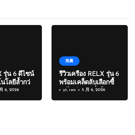
推薦
 รุ่น 6 ดีไซน์
รีวิวเครื่อง RELX รุ่น 6
นโลยีล้ำกว่า
พร้อมเคล็ดลับเลือกซื้อ
 月 6, 2026
อนไลน์อย่างมั่นใจ
yt, ren
5 月 6, 2026