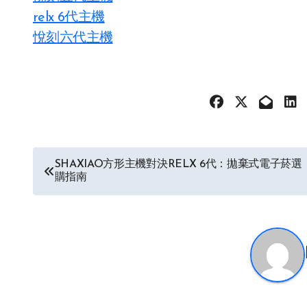
relx 6代主機
悅刻六代主機
文
SHAXIAO方形主機對決RELX 6代：拋棄式電子菸選
購指南
章
导
航