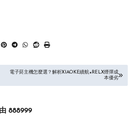
電子菸主機怎麼選？解析XIAOKE續航×RELX煙彈成
本優劣
由
888999