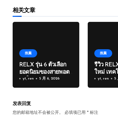
相关文章
推薦
推薦
RELX รุ่น 6 ตัวเลือก
รีวิว RELX
ยอดนิยมของสายพอต
ใหม่ เทคโ
ยุคใหม่
yt, ren
5 月 6, 2026
เดิม
yt, ren
5
发表回复
您的邮箱地址不会被公开。
必填项已用
*
标注