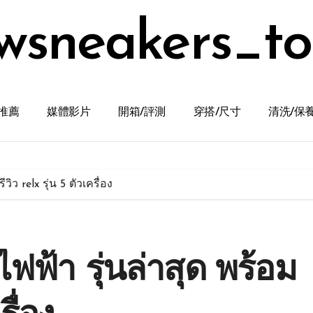
wsneakers_t
推薦
媒體影片
開箱/評測
穿搭/尺寸
清洗/保
ิว relx รุ่น 5 ตัวเครื่อง
ฟฟ้า รุ่นล่าสุด พร้อม