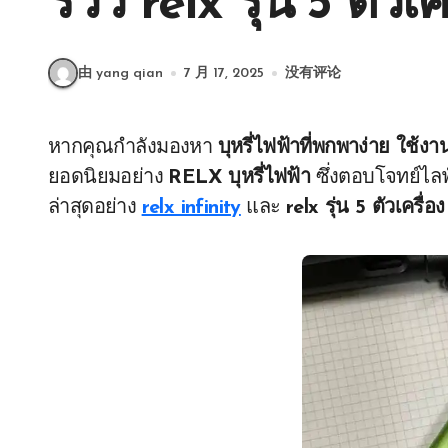
รีวิว relx รุ่น 5 ตัวเค
由 yang qian
7 月 17, 2025
没有评论
หากคุณกำลังมองหา
บุหรี่ไฟฟ้าที่พกพาง่าย ใ
ยอดนิยมอย่าง
RELX บุหรี่ไฟฟ้า
ซึ่งตอบโจทย์ไลฟ
ล่าสุดอย่าง
relx infinity
และ
relx รุ่น 5 ตัวเครื่อง