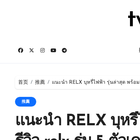
跳
转
t
到
内
容
首页
推薦
แนะนำ RELX บุหรี่ไฟฟ้า รุ่นล่าสุด พร้อมรีว
推薦
แนะนำ RELX บุหรี่ไ