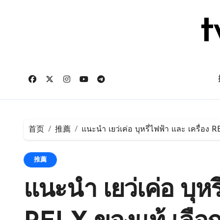
跳
转
t
到
内
容
首页
推薦
แนะนำ เยว่เค่อ บุหรี่ไฟฟ้า และ เครื่อง 
推薦
แนะนำ เยว่เค่อ บุหรี