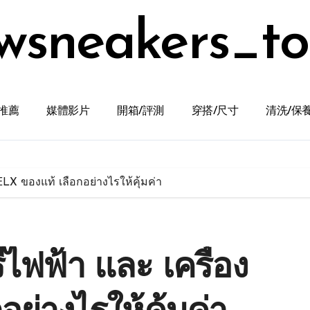
wsneakers_t
推薦
媒體影片
開箱/評測
穿搭/尺寸
清洗/保
RELX ของแท้ เลือกอย่างไรให้คุ้มค่า
่ไฟฟ้า และ เครื่อง