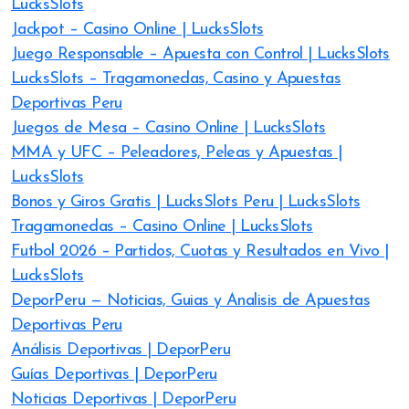
LucksSlots
Jackpot – Casino Online | LucksSlots
Juego Responsable – Apuesta con Control | LucksSlots
LucksSlots – Tragamonedas, Casino y Apuestas
Deportivas Peru
Juegos de Mesa – Casino Online | LucksSlots
MMA y UFC – Peleadores, Peleas y Apuestas |
LucksSlots
Bonos y Giros Gratis | LucksSlots Peru | LucksSlots
Tragamonedas – Casino Online | LucksSlots
Futbol 2026 – Partidos, Cuotas y Resultados en Vivo |
LucksSlots
DeporPeru — Noticias, Guias y Analisis de Apuestas
Deportivas Peru
Análisis Deportivas | DeporPeru
Guías Deportivas | DeporPeru
Noticias Deportivas | DeporPeru