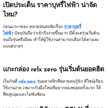
เปิดประเด็น
ราคาบุหรี่ไฟฟ้า
น่าจัด
ไหม?
ก่อนแกะกล่อง หลายคนสงสัยเรื่อง
ราคาบุหรี่
ไฟฟ้า
ปัจจุบันถือว่าเข้าถึงง่ายขึ้นมาก มีตั้งแต่รุ่นเริ่มต้น
จนถึงรุ่นพรีเมียม ทำให้ผู้ใช้งานสามารถเลือกได้ตามงบ
แบบสบายๆ
แกะกล่อง
relx zero
รุ่นเริ่มต้นยอดฮิต
เริ่มกันที่
relx zero
รุ่นคลาสสิกที่หลายคนรู้จัก ดีไซน์เรียบ
ใช้งานง่าย เหมาะกับมือใหม่ที่อยากลองพอตครั้งแรก ให้
ฟีลสูบนุ่มและไม่ซับซ้อน