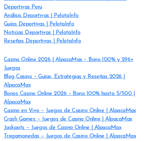
Deportivas Peru
Análisis Deportivas | PelotaInfo
Guías Deportivas | PelotaInfo
Noticias Deportivas | PelotaInfo
Reseñas Deportivas | PelotaInfo
Casino Online 2026 | AlpacaMax – Bono 100% y 296+
Juegos
Blog Casino – Guías, Estrategias y Reseñas 2026 |
AlpacaMax
Bonos Casino Online 2026 – Bono 100% hasta S/500 |
AlpacaMax
Casino en Vivo – Juegos de Casino Online | AlpacaMax
Crash Games – Juegos de Casino Online | AlpacaMax
Jackpots – Juegos de Casino Online | AlpacaMax
Tragamonedas – Juegos de Casino Online | AlpacaMax