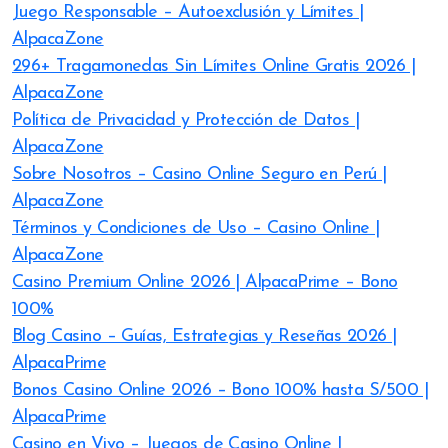
Juego Responsable – Autoexclusión y Límites |
AlpacaZone
296+ Tragamonedas Sin Límites Online Gratis 2026 |
AlpacaZone
Política de Privacidad y Protección de Datos |
AlpacaZone
Sobre Nosotros – Casino Online Seguro en Perú |
AlpacaZone
Términos y Condiciones de Uso – Casino Online |
AlpacaZone
Casino Premium Online 2026 | AlpacaPrime – Bono
100%
Blog Casino – Guías, Estrategias y Reseñas 2026 |
AlpacaPrime
Bonos Casino Online 2026 – Bono 100% hasta S/500 |
AlpacaPrime
Casino en Vivo – Juegos de Casino Online |