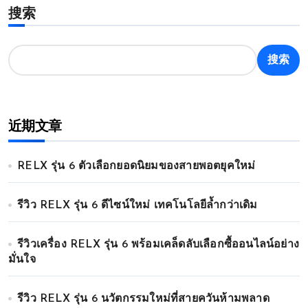
搜索
搜索
近期文章
RELX รุ่น 6 ตัวเลือกยอดนิยมของสายพอตยุคใหม่
รีวิว RELX รุ่น 6 ดีไซน์ใหม่ เทคโนโลยีล้ำกว่าเดิม
รีวิวเครื่อง RELX รุ่น 6 พร้อมเคล็ดลับเลือกซื้ออนไลน์อย่าง
มั่นใจ
รีวิว RELX รุ่น 6 นวัตกรรมใหม่ที่สายควันห้ามพลาด