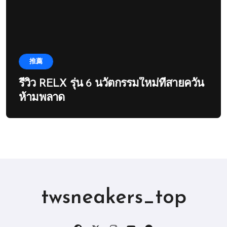
推薦
รีวิว RELX รุ่น 6 นวัตกรรมใหม่ที่สายควัน
ห้ามพลาด
twsneakers_top