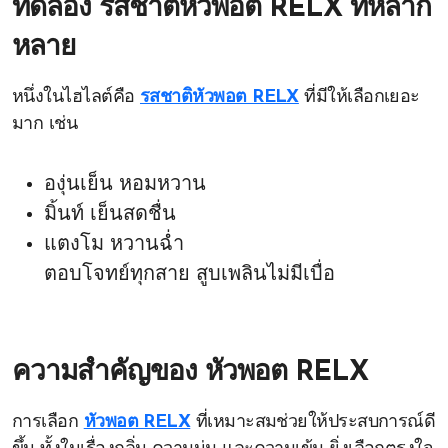
ทดลอง
รสชาติหัวพอต RELX
ที่หลาก
หลาย
หนึ่งในไฮไลต์คือ
รสชาติหัวพอต RELX
ที่มีให้เลือกเยอะ
มาก เช่น
องุ่นเย็น หอมหวาน
มิ้นท์ เย็นสดชื่น
แตงโม หวานฉ่ำ
ตอบโจทย์ทุกสาย สูบเพลินไม่มีเบื่อ
ความสำคัญของ
หัวพอต RELX
การเลือก
หัวพอต RELX
ที่เหมาะสมช่วยให้ประสบการณ์ดี