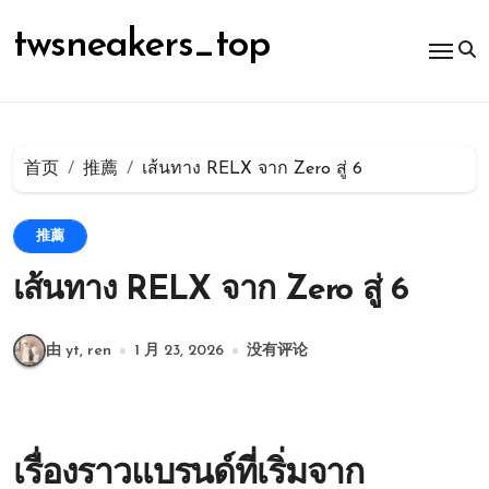
跳
转
twsneakers_top
到
内
容
首页
推薦
เส้นทาง RELX จาก Zero สู่ 6
推薦
เส้นทาง RELX จาก Zero สู่ 6
由 yt, ren
1 月 23, 2026
没有评论
เรื่องราวแบรนด์ที่เริ่มจาก