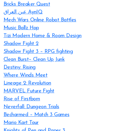
Bricks Breaker Quest
عين العراق AynIQ
Mech Wars Online Robot Battles
Music Ballz Hop
Tizi Modern Home & Room Design
Shadow Fight 2
Shadow Fight 3 – RPG fighting
Clean Burst– Clean Up Junk
Destiny: Rising
Where Winds Meet
Lineage 2: Revolution
MARVEL Future Fight
Rise of Firstborn
Neverfall: Dungeon Trials
Becharmed – Match 3 Games
Mario Kart Tour
Knights of Pen and Paper 3