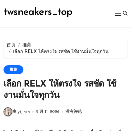
跳
转
twsneakers_top
到
内
容
首页
推薦
เลือก RELX ให้ตรงใจ รสชัด ใช้งานมั่นใจทุกวัน
推薦
เลือก RELX ให้ตรงใจ รสชัด ใช้
งานมั่นใจทุกวัน
由 yt, ren
2 月 11, 2026
没有评论