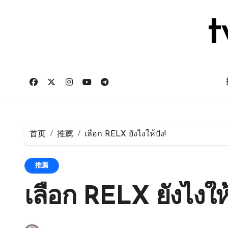
跳
转
t
到
内
容
首页
推薦
เลือก RELX ยังไงให้ปัง!
推薦
เลือก RELX ยังไงให้