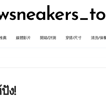
wsneakers_t
推薦
媒體影片
開箱/評測
穿搭/尺寸
清洗/保
ปัง!