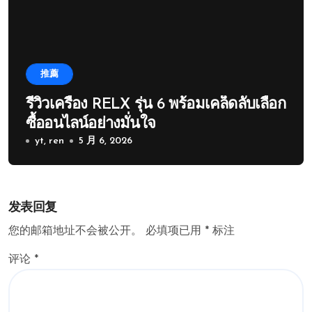
推薦
รีวิวเครื่อง RELX รุ่น 6 พร้อมเคล็ดลับเลือก
ซื้ออนไลน์อย่างมั่นใจ
yt, ren
5 月 6, 2026
发表回复
您的邮箱地址不会被公开。
必填项已用
*
标注
评论
*