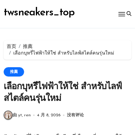
跳
转
twsneakers_top
到
内
容
首页
推薦
เลือกบุหรี่ไฟฟ้าให้ใช่ สำหรับไลฟ์สไตล์คนรุ่นใหม่
推薦
เลือกบุหรี่ไฟฟ้าให้ใช่ สำหรับไลฟ์
สไตล์คนรุ่นใหม่
由 yt, ren
4 月 8, 2026
没有评论