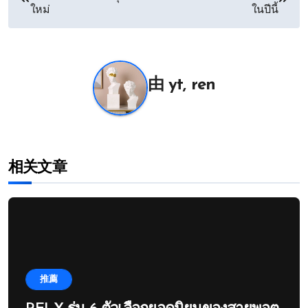
章
ใหม่
ในปีนี้
导
航
由
yt, ren
相关文章
推薦