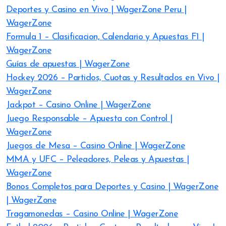
Deportes y Casino en Vivo | WagerZone Peru |
WagerZone
Formula 1 – Clasificacion, Calendario y Apuestas F1 |
WagerZone
Guías de apuestas | WagerZone
Hockey 2026 – Partidos, Cuotas y Resultados en Vivo |
WagerZone
Jackpot – Casino Online | WagerZone
Juego Responsable – Apuesta con Control |
WagerZone
Juegos de Mesa – Casino Online | WagerZone
MMA y UFC – Peleadores, Peleas y Apuestas |
WagerZone
Bonos Completos para Deportes y Casino | WagerZone
| WagerZone
Tragamonedas – Casino Online | WagerZone