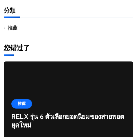
分類
推薦
您错过了
推薦
RELX รุ่น 6 ตัวเลือกยอดนิยมของสายพอต
ยุคใหม่