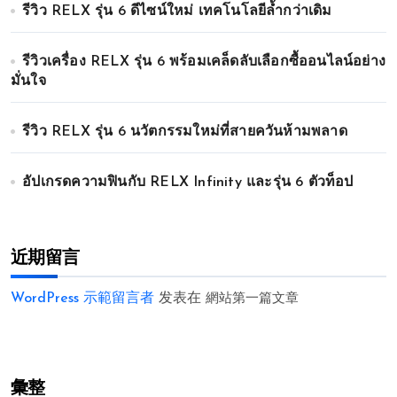
รีวิว RELX รุ่น 6 ดีไซน์ใหม่ เทคโนโลยีล้ำกว่าเดิม
รีวิวเครื่อง RELX รุ่น 6 พร้อมเคล็ดลับเลือกซื้ออนไลน์อย่าง
มั่นใจ
รีวิว RELX รุ่น 6 นวัตกรรมใหม่ที่สายควันห้ามพลาด
อัปเกรดความฟินกับ RELX Infinity และรุ่น 6 ตัวท็อป
近期留言
WordPress 示範留言者
发表在
網站第一篇文章
彙整