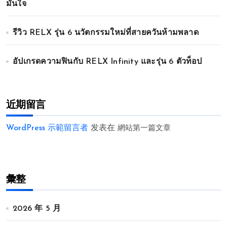
มั่นใจ
รีวิว RELX รุ่น 6 นวัตกรรมใหม่ที่สายควันห้ามพลาด
อัปเกรดความฟินกับ RELX Infinity และรุ่น 6 ตัวท็อป
近期留言
WordPress 示範留言者
发表在
網站第一篇文章
彙整
2026 年 5 月