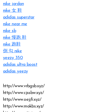
nike jordan
nike 女 鞋
adidas superstar
nike near me
nike sb
nike 慢跑 鞋
nike 跑鞋
倒 勾 nike
yeezy 350
adidas ultra boost
adidas yeezy
http://www.vrbgsb.xyz/
http://www.cjssbw.xyz/
http://www.oejjfi.xyz/
http://www.mokbs.xyz/