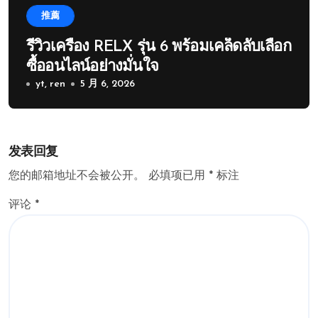
推薦
รีวิวเครื่อง RELX รุ่น 6 พร้อมเคล็ดลับเลือก
ซื้ออนไลน์อย่างมั่นใจ
yt, ren
5 月 6, 2026
发表回复
您的邮箱地址不会被公开。
必填项已用
*
标注
评论
*